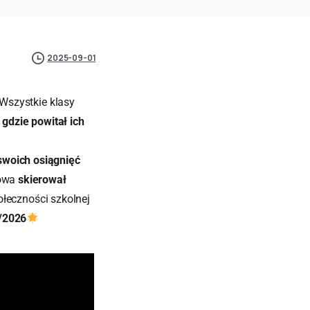
2025-09-01
Wszystkie klasy
gdzie powitał ich
 swoich osiągnięć
łowa
skierował
ołeczności szkolnej
/2026