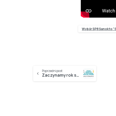
Wybór SP8 Sanok to "S
Poprzedni post
Zaczynamy rok szkolny 2025/2026!