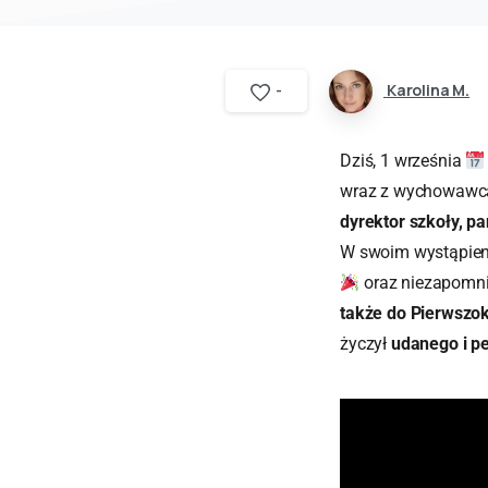
Karolina M.
-
Dziś, 1 września
wraz z wychowaw
dyrektor szkoły, p
W swoim wystąpie
oraz niezapomni
także do Pierwszok
życzył
udanego i p