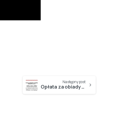
Następny post
Opłata za obiady we WRZEŚNIU 2025…