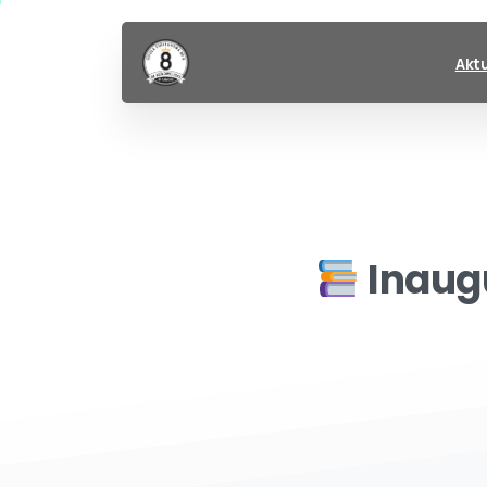
Akt
Inaug