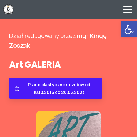
Ot
Dział redagowany przez
mgr Kingę
Zoszak
Art
GALERIA
Prace plastyczne uczniów od
18.10.2016 do 20.03.2023