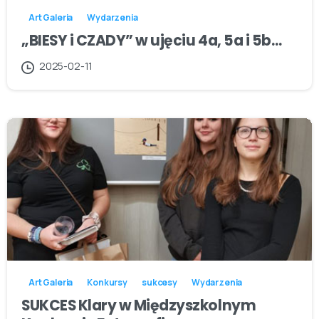
Art Galeria
Wydarzenia
„BIESY i CZADY” w ujęciu 4a, 5a i 5b…
2025-02-11
Art Galeria
Konkursy
sukcesy
Wydarzenia
SUKCES Klary w Międzyszkolnym