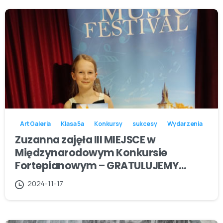
Art Galeria
Klasa 5a
Konkursy
sukcesy
Wydarzenia
Zuzanna zajęła III MIEJSCE w
Międzynarodowym Konkursie
Fortepianowym – GRATULUJEMY…
2024-11-17