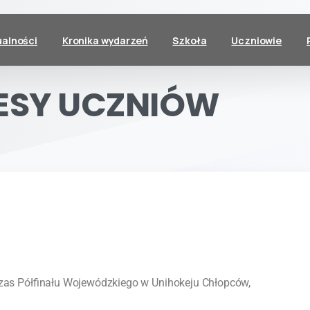
ualności
Kronika wydarzeń
Szkoła
Uczniowie
ESY
UCZNIÓW
zas Półfinału Wojewódzkiego w Unihokeju Chłopców,