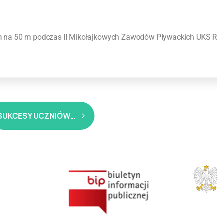
 na 50 m podczas II Mikołajkowych Zawodów Pływackich UKS
SUKCESY UCZNIÓW...