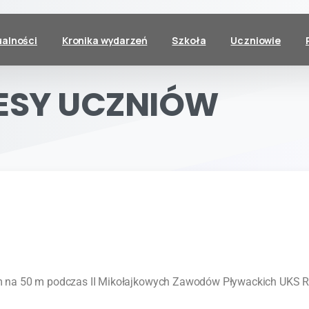
ualności
Kronika wydarzeń
Szkoła
Uczniowie
ESY
UCZNIÓW
 na 50 m podczas II Mikołajkowych Zawodów Pływackich UKS