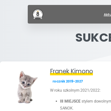
Akt
SUKC
Franek Kimono
rocznik 2019-2027
W roku szkolnym 2021/2022:
III MIEJSCE
stylem dowolnym
SANOK.