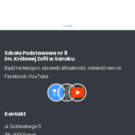
Szkoła
Podstawowa
nr
8
im.
Królowej
Zofii
w
Sanoku
Bądź na bieżąco, sprawdź aktualności, odwiedź nas na
Facebook i YouTube
Kontakt
ul. Sobieskiego 5
38 - 500 Sanok