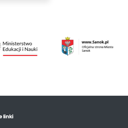
e
linki