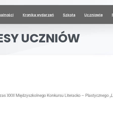
ualności
Kronika wydarzeń
Szkoła
Uczniowie
ESY
UCZNIÓW
as XXIII Międzyszkolnego Konkursu Literacko – Plastycznego ,,L