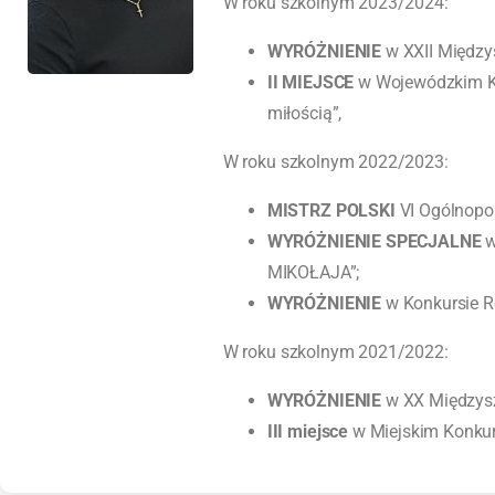
W roku szkolnym 2023/2024:
WYRÓŻNIENIE
w XXII Międzys
II MIEJSCE
w Wojewódzkim Ko
miłością”,
W roku szkolnym 2022/2023:
MISTRZ POLSKI
VI Ogólnopo
WYRÓŻNIENIE SPECJALNE
w
MIKOŁAJA”;
WYRÓŻNIENIE
w Konkursie 
W roku szkolnym 2021/2022:
WYRÓŻNIENIE
w XX Międzyszk
III miejsce
w Miejskim Konku