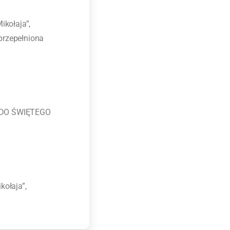
ikołaja”,
przepełniona
T DO ŚWIĘTEGO
kołaja”,