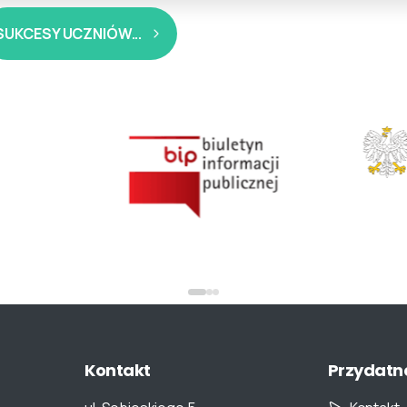
SUKCESY UCZNIÓW...
Kontakt
Przydatn