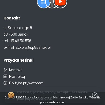
Kontakt
ul. Sobieskiego 5
38 - 500 Sanok
tel.: 13 46 30 538
e-mail: szkola@sp8sanok.pl
Przydatne
linki
Kontakt
Plan lekcji
Polityka prywatności
Korzystając z tej strony, akceptujesz naszą
Copyright 2023 Szkoła Podstawowa nr 8 im. Królowej Zofii w Sanoku. Wszelkie
politykę prywatności.
prawa zastrzeżone.