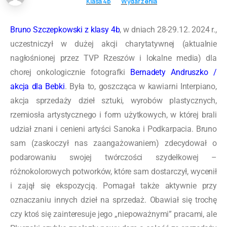
Klasa 4b
Wydarzenia
Bruno Szczepkowski z klasy 4b
, w dniach 28-29.12. 2024 r.,
uczestniczył w dużej akcji charytatywnej (aktualnie
nagłośnionej przez TVP Rzeszów i lokalne media) dla
chorej onkologicznie fotografki
Bernadety Andruszko /
akcja dla Bebki
. Była to, goszcząca w kawiarni Interpiano,
akcja sprzedaży dzieł sztuki, wyrobów plastycznych,
rzemiosła artystycznego i form użytkowych, w której brali
udział znani i cenieni artyści Sanoka i Podkarpacia. Bruno
sam (zaskoczył nas zaangażowaniem) zdecydował o
podarowaniu swojej twórczości szydełkowej –
różnokolorowych potworków, które sam dostarczył, wycenił
i zajął się ekspozycją. Pomagał także aktywnie przy
oznaczaniu innych dzieł na sprzedaż. Obawiał się trochę
czy ktoś się zainteresuje jego „niepoważnymi” pracami, ale