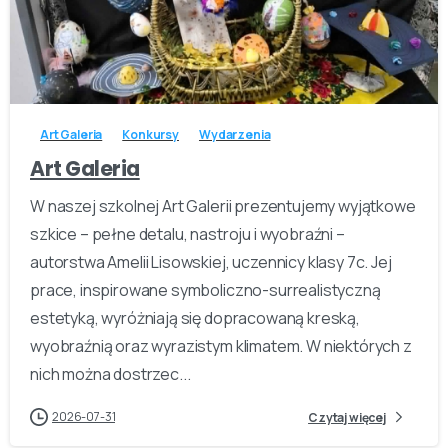
-
Art Galeria
Konkursy
Wydarzenia
Art Galeria
W naszej szkolnej Art Galerii prezentujemy wyjątkowe
szkice – pełne detalu, nastroju i wyobraźni –
autorstwa Amelii Lisowskiej, uczennicy klasy 7c. Jej
prace, inspirowane symboliczno-surrealistyczną
estetyką, wyróżniają się dopracowaną kreską,
wyobraźnią oraz wyrazistym klimatem. W niektórych z
nich można dostrzec...
2026-07-31
Czytaj więcej