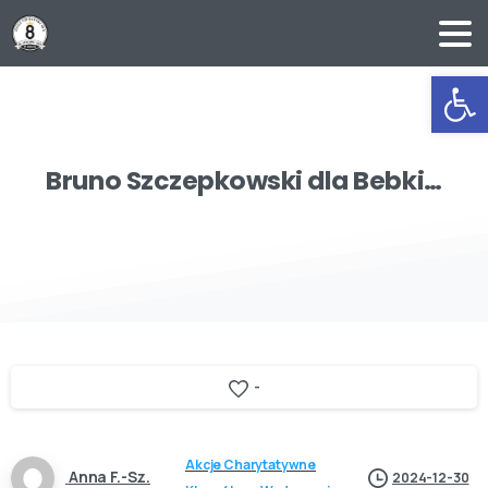
Ot
Bruno
Szczepkowski
dla
Bebki…
-
Akcje Charytatywne
Anna F.-Sz.
2024-12-30