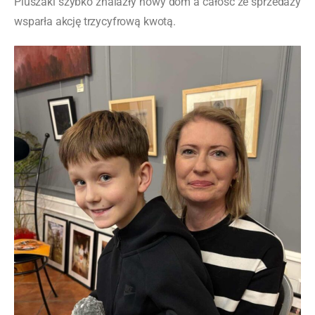
Pluszaki szybko znalazły nowy dom a całość ze sprzedaży
wsparła akcję trzycyfrową kwotą.