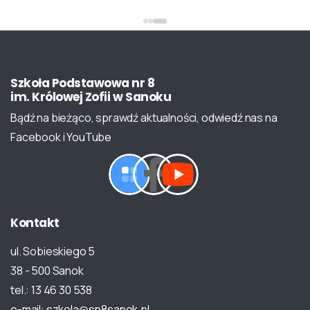
Szkoła
Podstawowa
nr
8
im.
Królowej
Zofii
w
Sanoku
Bądź na bieżąco, sprawdź aktualności, odwiedź nas na
Facebook i YouTube
Kontakt
ul. Sobieskiego 5
38 - 500 Sanok
tel.: 13 46 30 538
e-mail: szkola@sp8sanok.pl