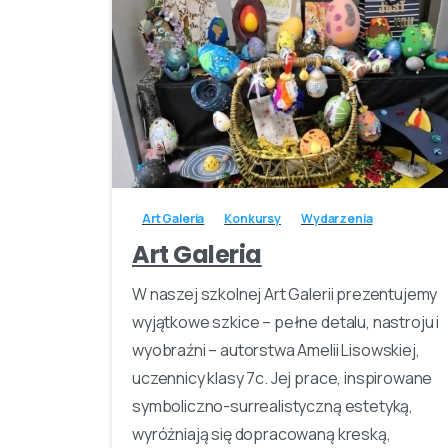
-
Art Galeria
Konkursy
Wydarzenia
Art Galeria
W naszej szkolnej Art Galerii prezentujemy
wyjątkowe szkice – pełne detalu, nastroju i
wyobraźni – autorstwa Amelii Lisowskiej,
uczennicy klasy 7c. Jej prace, inspirowane
symboliczno-surrealistyczną estetyką,
wyróżniają się dopracowaną kreską,