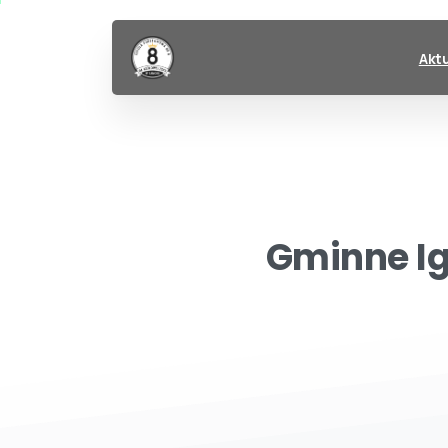
Akt
Gminne
I