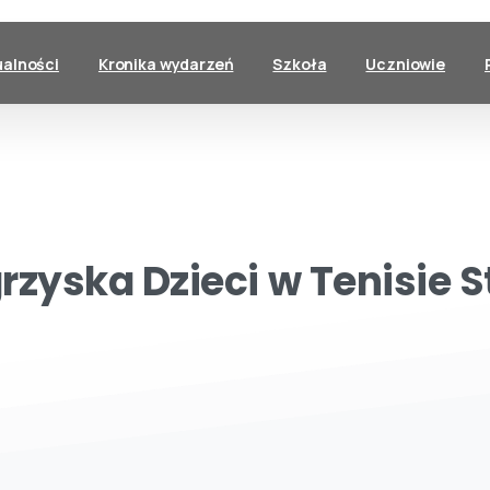
ualności
Kronika wydarzeń
Szkoła
Uczniowie
grzyska
Dzieci
w
Tenisie
S