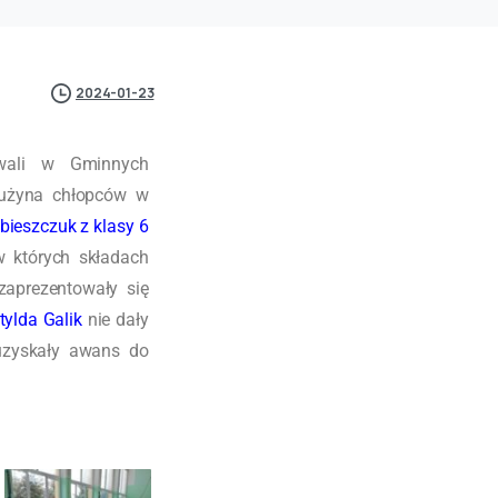
2024-01-23
owali w Gminnych
rużyna chłopców w
bieszczuk z klasy 6
w których składach
zaprezentowały się
ylda Galik
nie dały
uzyskały awans do