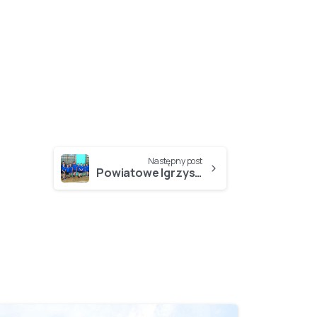
Następny post
Powiatowe Igrzyska Dzieci w koszykówce chłopców…