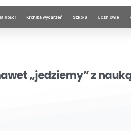
ualności
Kronika wydarzeń
Szkoła
Uczniowie
nawet
„jedziemy”
z
nauk