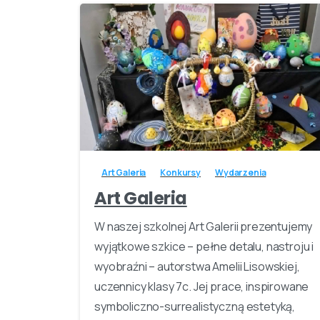
-
Art Galeria
Konkursy
Wydarzenia
Art Galeria
W naszej szkolnej Art Galerii prezentujemy
wyjątkowe szkice – pełne detalu, nastroju i
wyobraźni – autorstwa Amelii Lisowskiej,
uczennicy klasy 7c. Jej prace, inspirowane
symboliczno-surrealistyczną estetyką,