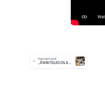
Poprzedni post
„ŚWIATEŁKO DLA ŁYCZAKOWA” – podsumowanie akcji…