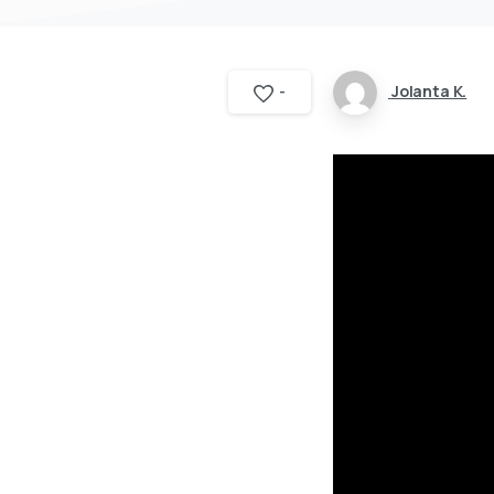
Jolanta K.
-