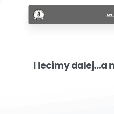
Akt
I
lecimy
dalej…a