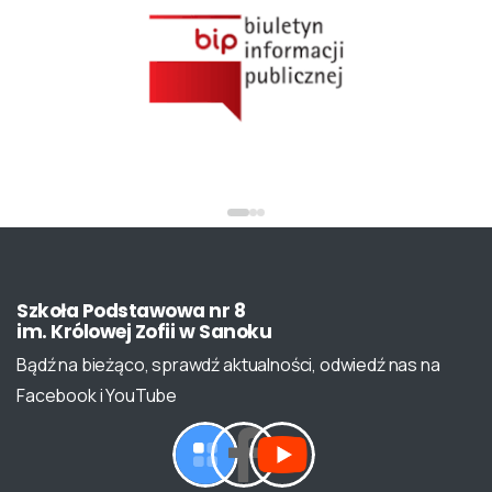
Szkoła
Podstawowa
nr
8
im.
Królowej
Zofii
w
Sanoku
Bądź na bieżąco, sprawdź aktualności, odwiedź nas na
Facebook i YouTube