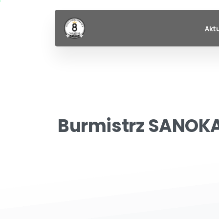
Akt
Burmistrz
SANOK