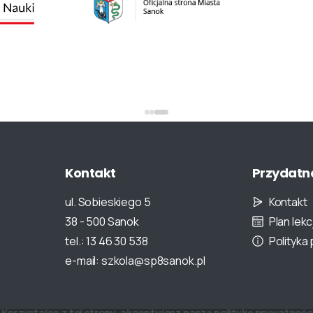
Kontakt
Przydatn
ul. Sobieskiego 5
Kontakt
38 - 500 Sanok
Plan lekcj
tel.: 13 46 30 538
Polityka
e-mail: szkola@sp8sanok.pl
Korzystając z tej strony, akceptujesz naszą
politykę prywatnośc