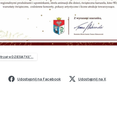
trzał w DZIESIĄTKĘ"...
Udostępnij na Facebook
Udostępnij na X