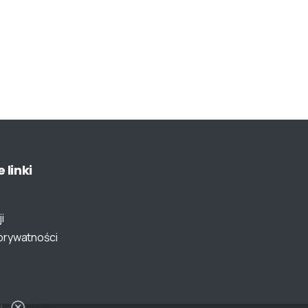
e
linki
i
 prywatności
i.