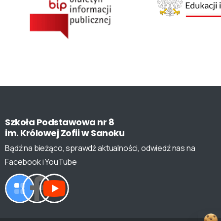
Szkoła
Podstawowa
nr
8
im.
Królowej
Zofii
w
Sanoku
Bądź na bieżąco, sprawdź aktualności, odwiedź nas na
Facebook i YouTube