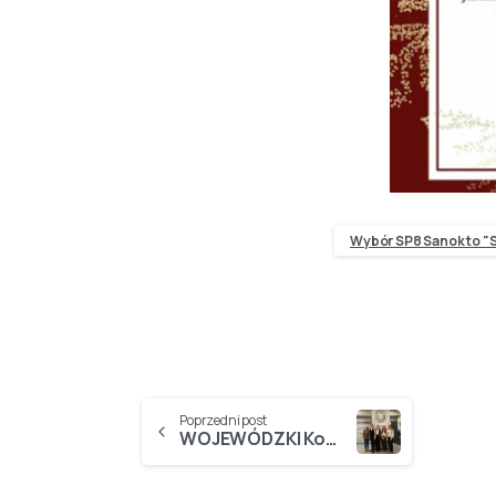
Wybór SP8 Sanok to "S
Poprzedni post
WOJEWÓDZKI Konkurs „Zachowamy piękno i walory przyrodnicze Bieszczadów” za nami…