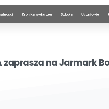
ualności
Kronika wydarzeń
Szkoła
Uczniowie
A
zaprasza
na
Jarmark
B