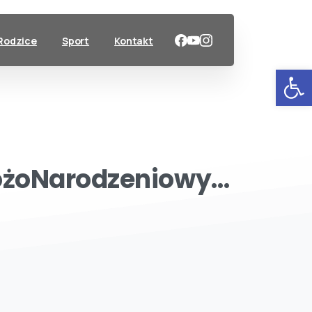
Rodzice
Sport
Kontakt
Ot
ożoNarodzeniowy…