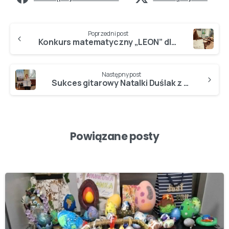
Poprzedni post
Konkurs matematyczny „LEON” dla uczniów klas I-III
Następny post
Sukces gitarowy Natalki Duślak z 3a
Powiązane posty