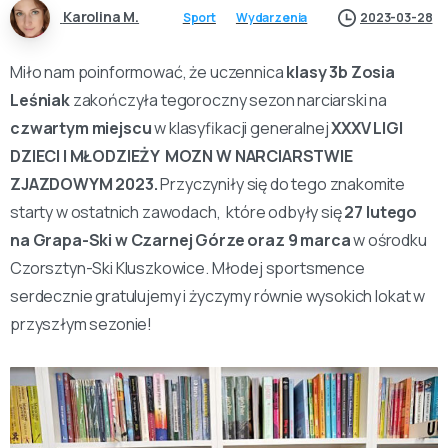
Karolina M.
Sport
Wydarzenia
2023-03-28
Miło nam poinformować, że uczennica
klasy 3b Zosia
Leśniak
zakończyła tegoroczny sezon narciarski na
czwartym miejscu
w klasyfikacji generalnej
XXXV LIGI
DZIECI I MŁODZIEŻY MOZN W NARCIARSTWIE
ZJAZDOWYM 2023.
Przyczyniły się do tego znakomite
starty w ostatnich zawodach, które odbyły się
27 lutego
na Grapa-Ski w Czarnej Górze oraz 9 marca
w ośrodku
Czorsztyn-Ski Kluszkowice. Młodej sportsmence
serdecznie gratulujemy i życzymy równie wysokich lokat w
przyszłym sezonie!