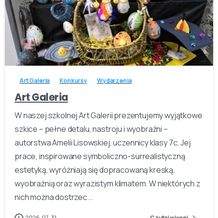
-
Art Galeria
Konkursy
Wydarzenia
Art Galeria
W naszej szkolnej Art Galerii prezentujemy wyjątkowe
szkice – pełne detalu, nastroju i wyobraźni –
autorstwa Amelii Lisowskiej, uczennicy klasy 7c. Jej
prace, inspirowane symboliczno-surrealistyczną
estetyką, wyróżniają się dopracowaną kreską,
wyobraźnią oraz wyrazistym klimatem. W niektórych z
nich można dostrzec...
2026-07-31
Czytaj więcej