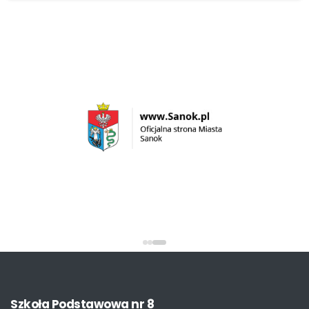
Szkoła
Podstawowa
nr
8