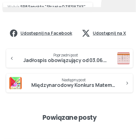
Wybór SP8 Sanok to "Strzał w DZIESIĄTKĘ"...
Udostępnij na Facebook
Udostępnij na X
Poprzedni post
Jadłospis obowiązujący od 03.06.2024…
Następny post
Międzynarodowy Konkurs Matematyczny KANGUR rozstrzygnięty…
Powiązane posty