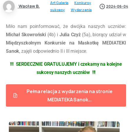
Art Galeria
Konkursy
Wacław B.
2024-06-04
sukcesy
Wydarzenia
Miło nam poinformować, że dwójka naszych uczniów:
Michał Skowroński
(4b) i
Julia Czyż
(5a), biorący udział w
Międzyszkolnym Konkursie na Maskotkę MEDIATEKI
Sanok
, zajęli odpowiednio II i III miejsce.
!!! SERDECZNIE GRATULUJEMY i czekamy na kolejne
sukcesy naszych uczniów !!!
Pełna relacja z wydarzenia na stronie
MEDIATEKA Sanok...