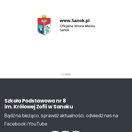
Szkoła
Podstawowa
nr
8
im.
Królowej
Zofii
w
Sanoku
Bądź na bieżąco, sprawdź aktualności, odwiedź nas na
Facebook i YouTube