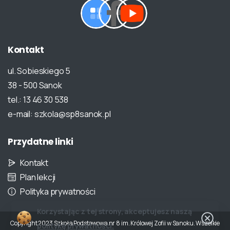
Kontakt
ul. Sobieskiego 5
38 - 500 Sanok
tel.: 13 46 30 538
e-mail: szkola@sp8sanok.pl
Przydatne
linki
Kontakt
Plan lekcji
Polityka prywatności
Korzystając z tej strony, akceptujesz naszą
Copyright 2023 Szkoła Podstawowa nr 8 im. Królowej Zofii w Sanoku. Wszelkie
politykę prywatności.