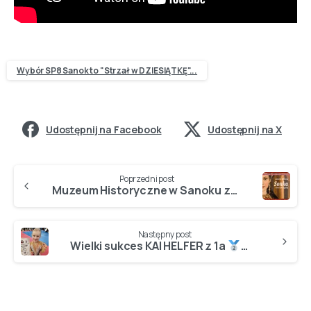
Wybór SP8 Sanok to "Strzał w DZIESIĄTKĘ"...
Udostępnij na Facebook
Udostępnij na X
Poprzedni post
Muzeum Historyczne w Sanoku zaprasza na promocję książki o NASZEJ KRÓLOWEJ ZOFII…
Następny post
Wielki sukces KAI HELFER z 1a
‍♀