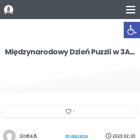
Ot
Międzynarodowy
Dzień
Puzzli
w
3A…
-
Greta B.
Wydarzenia
2025-02-05