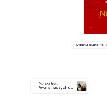
Wybór SP8 Sanok to "S
Poprzedni post
Awans naszych uczniów do II etapu KONKURSÓW PRZEDMIOTOWYCH!