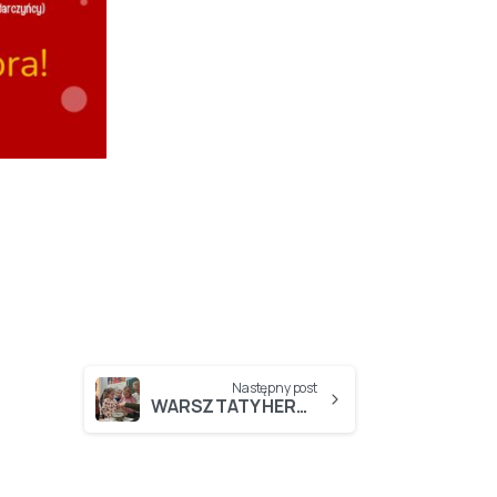
Następny post
WARSZTATY HERBATY w klasie 1B…