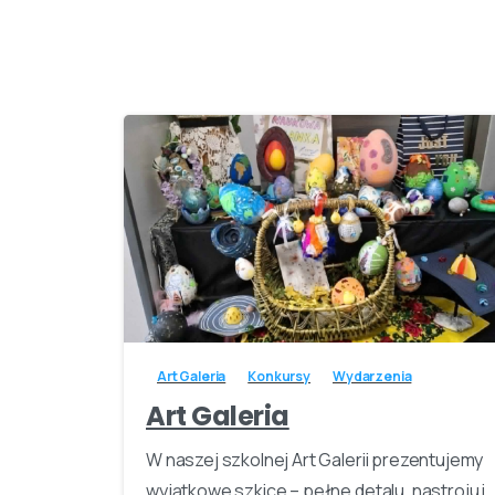
-
Art Galeria
Konkursy
Wydarzenia
Art Galeria
W naszej szkolnej Art Galerii prezentujemy
wyjątkowe szkice – pełne detalu, nastroju i