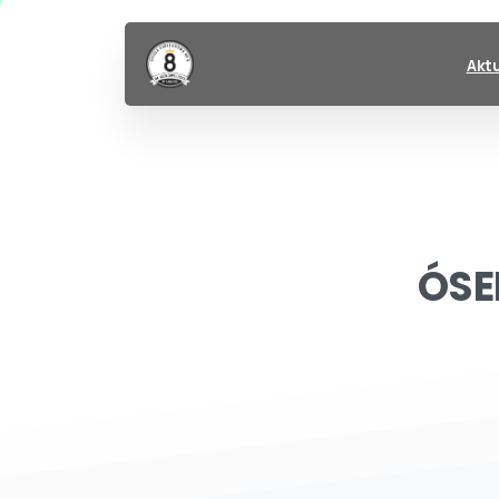
Akt
ÓS