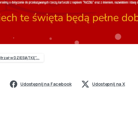
trzał w DZIESIĄTKĘ"...
Udostępnij na Facebook
Udostępnij na X