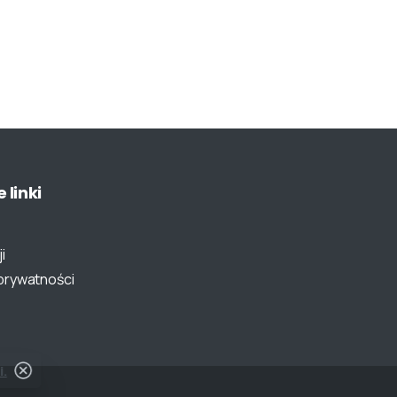
e
linki
i
 prywatności
i.