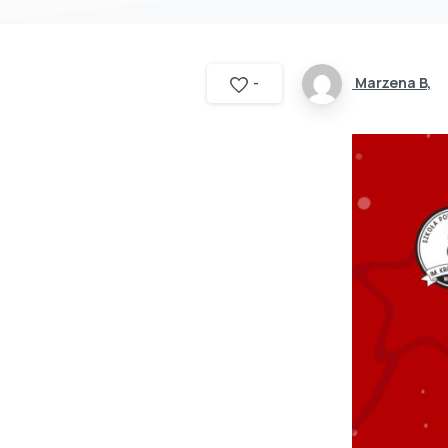
Marzena B,
-