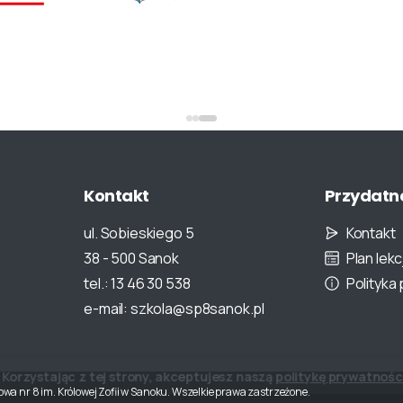
Kontakt
Przydatn
ul. Sobieskiego 5
Kontakt
38 - 500 Sanok
Plan lekcj
tel.: 13 46 30 538
Polityka
e-mail: szkola@sp8sanok.pl
Korzystając z tej strony, akceptujesz naszą
politykę prywatnośc
a nr 8 im. Królowej Zofii w Sanoku. Wszelkie prawa zastrzeżone.