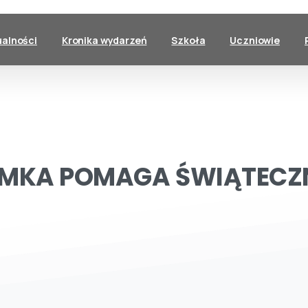
ualności
Kronika wydarzeń
Szkoła
Uczniowie
EMKA
POMAGA
ŚWIĄTECZ