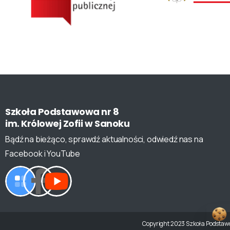
Szkoła
Podstawowa
nr
8
im.
Królowej
Zofii
w
Sanoku
Bądź na bieżąco, sprawdź aktualności, odwiedź nas na
Facebook i YouTube
Copyright 2023 Szkoła Podstawow