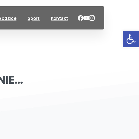
Rodzice
Sport
Kontakt
Ot
NIE…