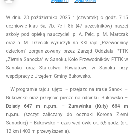
wycieczki
Wydarzenia
W dniu 23 października 2025 r. (czwartek) o godz. 7.15
uczniowie klas 5a, 7b, 7c i 8b (47 uczestników) naszej
szkoły pod opieką nauczycieli p. A. Pelc, p. M. Marczak
oraz p. M. Trzeciak wyruszyli na XXI rajd ,,Przewodnicy
dzieciom” zorganizowany przez Zarząd Oddziału PTTK
„Ziemia Sanocka” w Sanoku, Koło Przewodników PTTK w
Sanoku oraz Starostwo Powiatowe w Sanoku przy
współpracy z Urzędem Gminy Bukowsko.
W programie rajdu ujęto
– przejazd na trasie Sanok –
Bukowsko oraz przejście piesze na odcinku: Bukowsko –
Dziady 647 m n.p.m. – Żurawinka
(Kuty) 664 m
n.p.m.
(szczyt zaliczany do odznaki Korona Ziemi
Sanockiej) – Bukowsko – czas wędrówki ok. 5,5 godz. (ok.
12 km i 400 m przewyższenia).