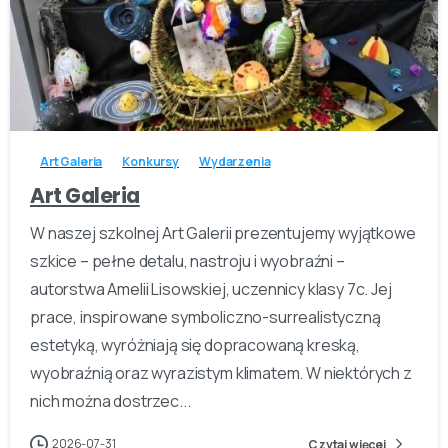
-
Art Galeria
Konkursy
Wydarzenia
Art Galeria
W naszej szkolnej Art Galerii prezentujemy wyjątkowe
szkice – pełne detalu, nastroju i wyobraźni –
autorstwa Amelii Lisowskiej, uczennicy klasy 7c. Jej
prace, inspirowane symboliczno-surrealistyczną
estetyką, wyróżniają się dopracowaną kreską,
wyobraźnią oraz wyrazistym klimatem. W niektórych z
nich można dostrzec...
2026-07-31
Czytaj więcej