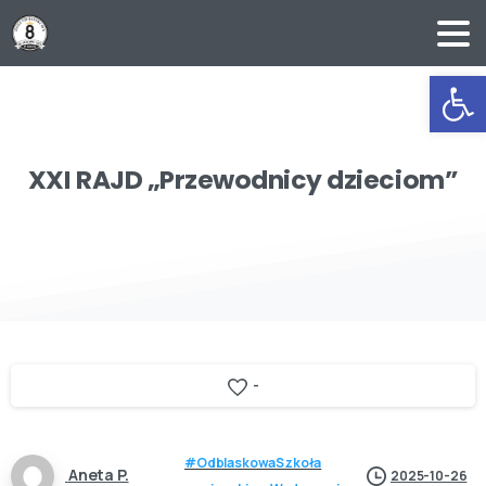
Ot
XXI
RAJD
„Przewodnicy
dzieciom”
-
#OdblaskowaSzkoła
Aneta P.
2025-10-26