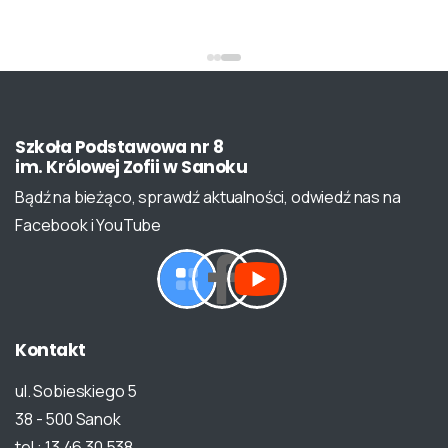
Szkoła
Podstawowa
nr
8
im.
Królowej
Zofii
w
Sanoku
Bądź na bieżąco, sprawdź aktualności, odwiedź nas na
Facebook i YouTube
Kontakt
ul. Sobieskiego 5
38 - 500 Sanok
tel.: 13 46 30 538