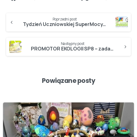
Poprzedni post
Tydzień Uczniowskiej SuperMocy 2025 w SP8 – PODSUMOWANIE…
Następny post
PROMOTOR EKOLOGII SP8 – zadanie EKO2 – „ODBLASKOWA TORBA”…
Powiązane posty