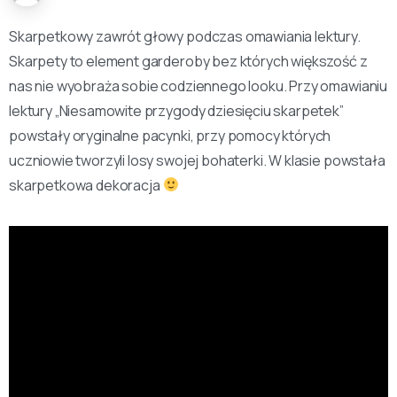
Skarpetkowy zawrót głowy podczas omawiania lektury.
Skarpety to element garderoby bez których większość z
nas nie wyobraża sobie codziennego looku. Przy omawianiu
lektury „Niesamowite przygody dziesięciu skarpetek”
powstały oryginalne pacynki, przy pomocy których
uczniowie tworzyli losy swojej bohaterki. W klasie powstała
skarpetkowa dekoracja