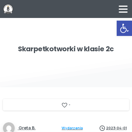
Ot
Skarpetkotworki
w
klasie
2c
-
Greta B.
Wydarzenia
2023-04-01