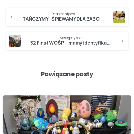
Poprzedni post
TAŃCZYMY I ŚPIEWAMY DLA BABCI I DZIADZIA!
Następny post
32 Finał WOŚP – mamy identyfikatory, puszki i WIELKIE SERCA, więc zaczynamy…
Powiązane posty