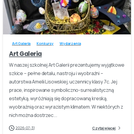
-
Art Galeria
Konkursy
Wydarzenia
Art Galeria
W naszej szkolnej Art Galerii prezentujemy wyjątkowe
szkice – pełne detalu, nastroju i wyobraźni –
autorstwa Amelii Lisowskiej, uczennicy klasy 7c. Jej
prace, inspirowane symboliczno-surrealistyczną
estetyką, wyróżniają się dopracowaną kreską,
wyobraźnią oraz wyrazistym klimatem. W niektórych z
nich można dostrzec...
2026-07-31
Czytaj więcej