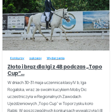
-
Konkursy
sukcesy
Wydarzenia
Złoto i brąz dla Igi z 4B podczas „Topo
Cup”…
W dniach 30-31 maja uczennica klasy IV b, Iga
Rogalska, wraz ze swoim kucykiem Moby Dic
uczestniczyła w Regionalnych Zawodach
Ujeżdżeniowych „Topo Cup” w Toporzysku koło
Rabki. W poszczególnych konkursach wywalczyła I i III