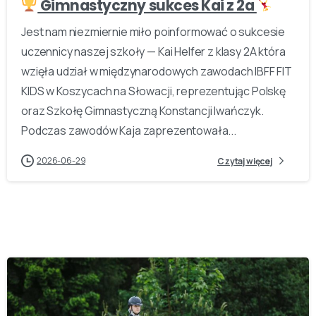
Gimnastyczny sukces Kai z 2a
Jest nam niezmiernie miło poinformować o sukcesie
uczennicy naszej szkoły — Kai Helfer z klasy 2A która
wzięła udział w międzynarodowych zawodach IBFF FIT
KIDS w Koszycach na Słowacji, reprezentując Polskę
oraz Szkołę Gimnastyczną Konstancji Iwańczyk.
Podczas zawodów Kaja zaprezentowała...
2026-06-29
Czytaj więcej