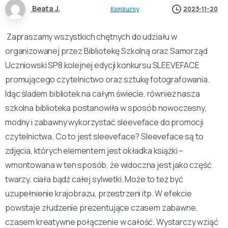
Beata J.
Konkursy
2023-11-20
Zapraszamy wszystkich chętnych do udziału w
organizowanej przez Bibliotekę Szkolną oraz Samorząd
Uczniowski SP8 kolejnej edycji konkursu SLEEVEFACE
promującego czytelnictwo oraz sztukę fotografowania.
Idąc śladem bibliotek na całym świecie, również nasza
szkolna biblioteka postanowiła w sposób nowoczesny,
modny i zabawny wykorzystać sleeveface do promocji
czytelnictwa. Co to jest sleeveface? Sleeveface są to
zdjęcia, których elementem jest okładka książki –
wmontowana w ten sposób, że widoczna jest jako część
twarzy, ciała bądź całej sylwetki. Może to też być
uzupełnienie krajobrazu, przestrzeni itp. W efekcie
powstaje złudzenie prezentujące czasem zabawne,
czasem kreatywne połączenie w całość. Wystarczy wziąć