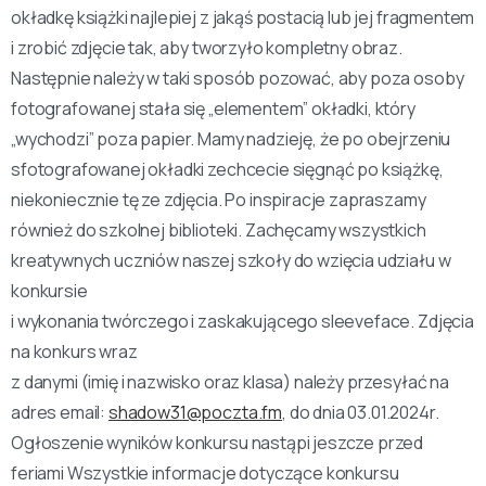
okładkę książki najlepiej z jakąś postacią lub jej fragmentem
i zrobić zdjęcie tak, aby tworzyło kompletny obraz.
Następnie należy w taki sposób pozować, aby poza osoby
fotografowanej stała się „elementem” okładki, który
„wychodzi” poza papier. Mamy nadzieję, że po obejrzeniu
sfotografowanej okładki zechcecie sięgnąć po książkę,
niekoniecznie tę ze zdjęcia. Po inspiracje zapraszamy
również do szkolnej biblioteki. Zachęcamy wszystkich
kreatywnych uczniów naszej szkoły do wzięcia udziału w
konkursie
i wykonania twórczego i zaskakującego sleeveface. Zdjęcia
na konkurs wraz
z danymi (imię i nazwisko oraz klasa) należy przesyłać na
adres email:
shadow31@poczta.fm
, do dnia 03.01.2024r.
Ogłoszenie wyników konkursu nastąpi jeszcze przed
feriami Wszystkie informacje dotyczące konkursu