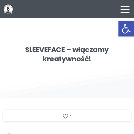
Ot
SLEEVEFACE
–
włączamy
kreatywność!
-