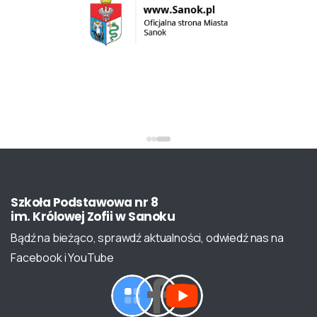
Szkoła
Podstawowa
nr
8
im.
Królowej
Zofii
w
Sanoku
Bądź na bieżąco, sprawdź aktualności, odwiedź nas na
Facebook i YouTube