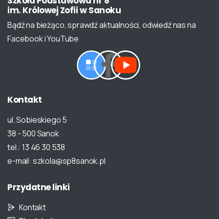
Szkoła
Podstawowa
nr
8
im.
Królowej
Zofii
w
Sanoku
Bądź na bieżąco, sprawdź aktualności, odwiedź nas na
Facebook i YouTube
Kontakt
ul. Sobieskiego 5
38 - 500 Sanok
tel.: 13 46 30 538
e-mail: szkola@sp8sanok.pl
Przydatne
linki
Kontakt