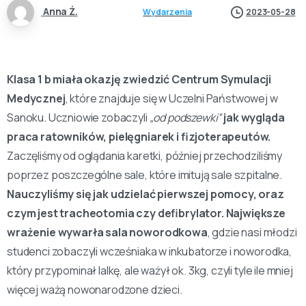
Anna Ż.
Wydarzenia
2023-05-28
Klasa 1 b miała okazję zwiedzić Centrum Symulacji
Medycznej
, które znajduje się w Uczelni Państwowej w
Sanoku. Uczniowie zobaczyli
„od podszewki”
jak wygląda
praca ratowników, pielęgniarek i fizjoterapeutów.
Zaczęliśmy od oglądania karetki, później przechodziliśmy
poprzez poszczególne sale, które imitują sale szpitalne.
Nauczyliśmy się jak udzielać pierwszej pomocy, oraz
czym jest tracheotomia czy defibrylator. Największe
wrażenie wywarła sala noworodkowa
, gdzie nasi młodzi
studenci zobaczyli wcześniaka w inkubatorze i noworodka,
który przypominał lalkę, ale ważył ok. 3kg, czyli tyle ile mniej
więcej ważą nowonarodzone dzieci.