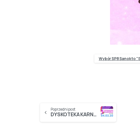
Wybór SP8 Sanok to "S
Poprzedni post
DYSKOTEKA KARNAWAŁOWA 2026 dla klas 5-8…