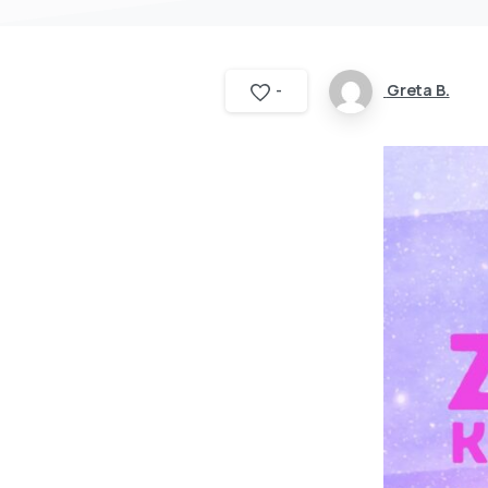
Greta B.
-