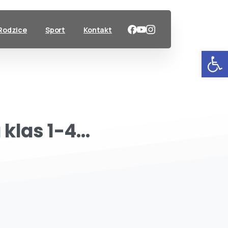
Rodzice
Sport
Kontakt
Ot
a
klas
1-4…