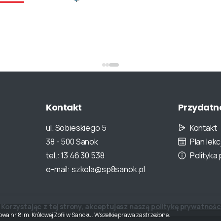
Kontakt
Przydatn
ul. Sobieskiego 5
Kontakt
38 - 500 Sanok
Plan lekcj
tel.: 13 46 30 538
Polityka
e-mail: szkola@sp8sanok.pl
Korzystając z tej strony, akceptujesz naszą
politykę prywatnośc
a nr 8 im. Królowej Zofii w Sanoku. Wszelkie prawa zastrzeżone.