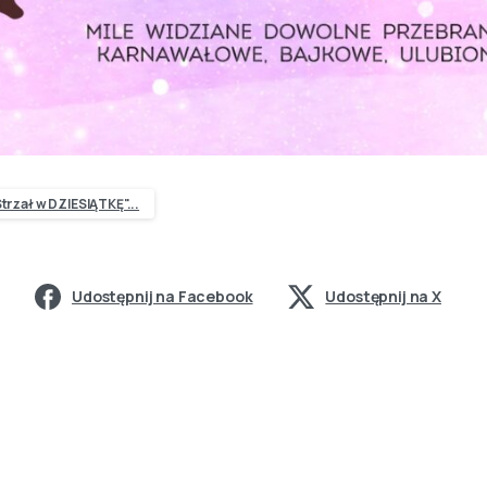
trzał w DZIESIĄTKĘ"...
Udostępnij na Facebook
Udostępnij na X