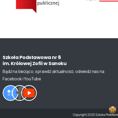
Szkoła
Podstawowa
nr
8
im.
Królowej
Zofii
w
Sanoku
Bądź na bieżąco, sprawdź aktualności, odwiedź nas na
Facebook i YouTube
Copyright 2023 Szkoła Podstawow