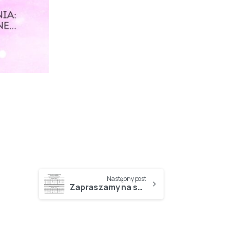
Następny post
Zapraszamy na spotkania z Rodzicami…