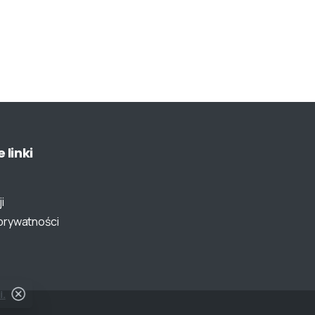
e
linki
i
 prywatności
i.