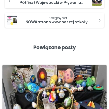
Półfinał Wojewódzki w Pływaniu…
Następny post
NOWA strona www naszej szkoły…
Powiązane posty