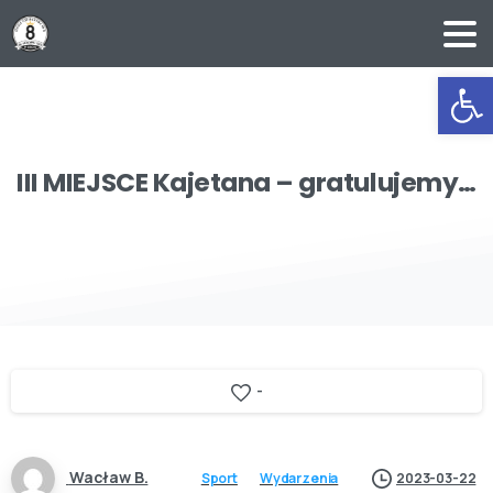
Ot
III
MIEJSCE
Kajetana
–
gratulujemy…
-
Wacław B.
Sport
Wydarzenia
2023-03-22