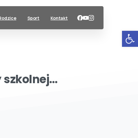
Rodzice
Sport
Kontakt
Ot
y
szkolnej…