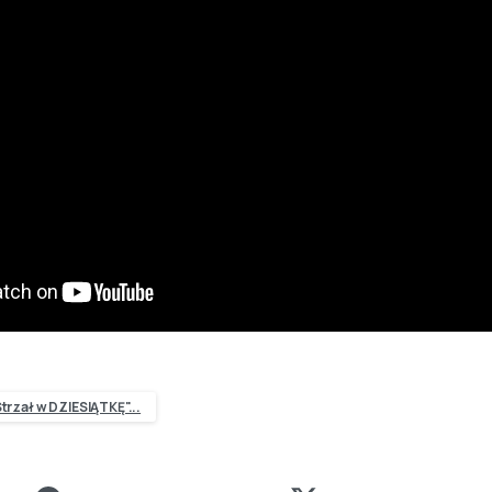
trzał w DZIESIĄTKĘ"...