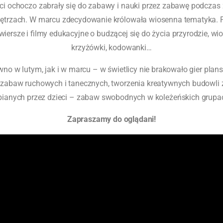
eci ochoczo zabrały się do zabawy i nauki przez zabawę podczas 
trzach. W marcu zdecydowanie królowała wiosenna tematyka. P
 wiersze i filmy edukacyjne o budzącej się do życia przyrodzie, w
krzyżówki, kodowanki…
no w lutym, jak i w marcu – w świetlicy nie brakowało gier plan
 zabaw ruchowych i tanecznych, tworzenia kreatywnych budowli 
bianych przez dzieci – zabaw swobodnych w koleżeńskich grupa
Zapraszamy do oglądani!