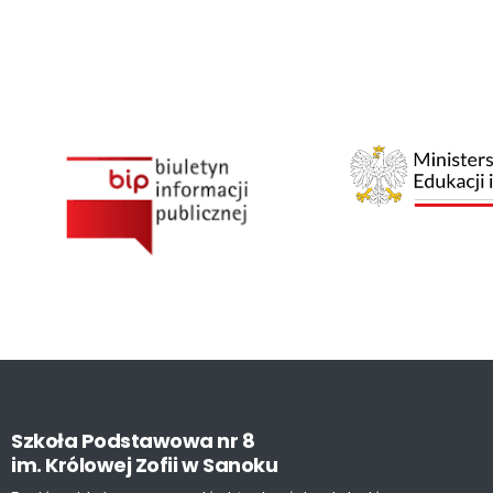
Szkoła
Podstawowa
nr
8
im.
Królowej
Zofii
w
Sanoku