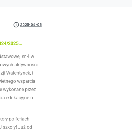
2025-04-08
2024/2025…
dstawowej nr 4 w
cowych aktywności.
zji Walentynek, i
wietnego wsparcia
ie wykonane przez
ęcia edukacyjne o
.
oły po feriach
 szkoły! Już od