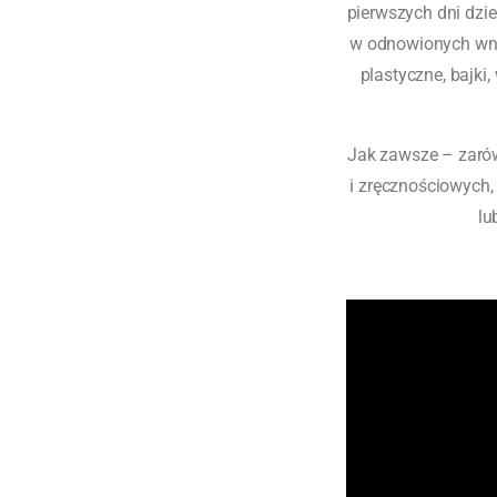
pierwszych dni dzi
w odnowionych wnę
plastyczne, bajki,
Jak zawsze – zarów
i zręcznościowych,
lu