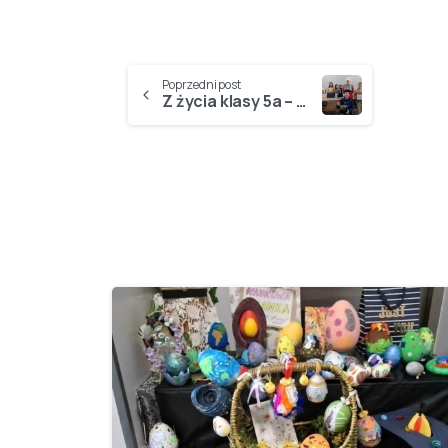
Poprzedni post
Z życia klasy 5a – „Primna Aprillis”, czyli Dzień bez Plecaków w naszej klasie…