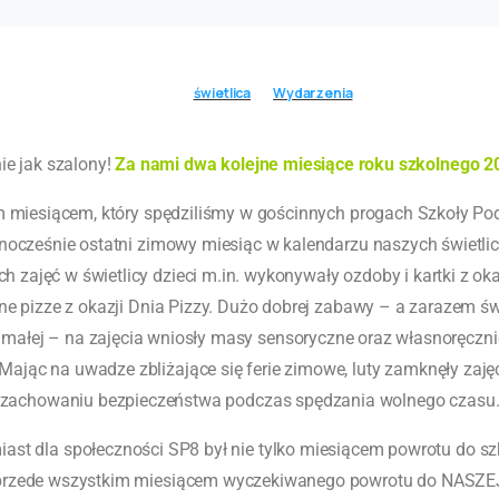
świetlica
Wydarzenia
ie jak szalony!
Za nami dwa kolejne miesiące roku szkolnego 
m miesiącem, który spędziliśmy w gościnnych progach Szkoły Po
wnocześnie ostatni zimowy miesiąc w kalendarzu naszych świetli
 zajęć w świetlicy dzieci m.in. wykonywały ozdoby i kartki z oka
czne pizze z okazji Dnia Pizzy. Dużo dobrej zabawy – a zarazem ś
 małej – na zajęcia wniosły masy sensoryczne oraz własnoręczn
. Mając na uwadze zbliżające się ferie zimowe, luty zamknęły zaj
zachowaniu bezpieczeństwa podczas spędzania wolnego czasu
ast dla społeczności SP8 był nie tylko miesiącem powrotu do szk
przede wszystkim miesiącem wyczekiwanego powrotu do NASZEJ