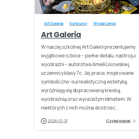
-
Art Galeria
Konkursy
Wydarzenia
Art Galeria
W naszej szkolnej Art Galerii prezentujemy
wyjątkowe szkice – pełne detalu, nastroju i
wyobraźni – autorstwa Amelii Lisowskiej,
uczennicy klasy 7c. Jej prace, inspirowane
symboliczno-surrealistyczną estetyką,
wyróżniają się dopracowaną kreską,
wyobraźnią oraz wyrazistym klimatem. W
niektórych z nich można dostrzec...
2026-07-31
Czytaj więcej