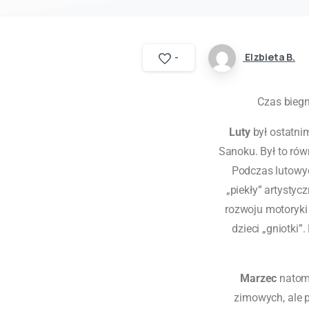
Elzbieta B.
-
Czas biegn
Luty
był ostatni
Sanoku. Był to ró
Podczas lutowych
„piekły” artysty
rozwoju motoryki
dzieci „gniotki”
Marzec
natomi
zimowych, ale 