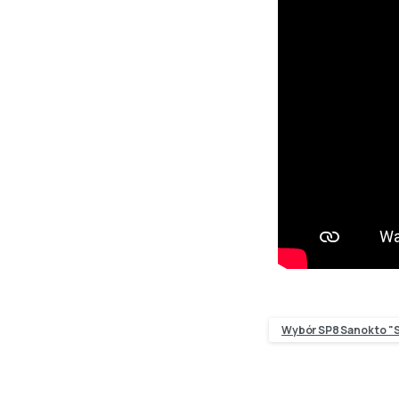
Wybór SP8 Sanok to "S