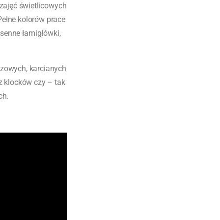
zajęć świetlicowych
ełne kolorów prace
iosenne łamigłówki,
szowych, karcianych
z klocków czy – tak
ch.