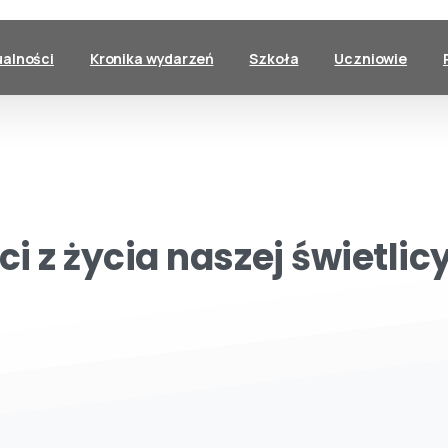
ualności
Kronika wydarzeń
Szkoła
Uczniowie
ci
z
życia
naszej
świetlic