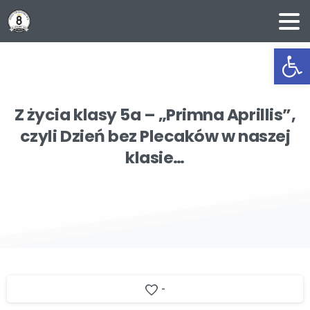
Ot
Z
życia
klasy
5a
–
„Primna
Aprillis”,
czyli
Dzień
bez
Plecaków
w
naszej
klasie…
-