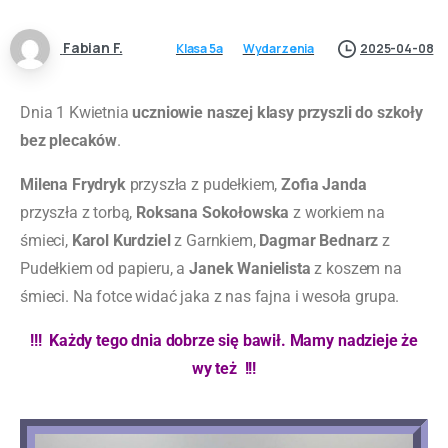
Fabian F.
Klasa 5a
Wydarzenia
2025-04-08
Dnia 1 Kwietnia
uczniowie naszej klasy przyszli do szkoły
bez plecaków
.
Milena Frydryk
przyszła z pudełkiem,
Zofia Janda
przyszła z torbą,
Roksana Sokołowska
z workiem na
śmieci,
Karol Kurdziel
z Garnkiem,
Dagmar Bednarz
z
Pudełkiem od papieru, a
Janek Wanielista
z koszem na
śmieci. Na fotce widać jaka z nas fajna i wesoła grupa.
!!! Każdy tego dnia dobrze się bawił. Mamy nadzieje że
wy też !!!