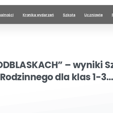
ualności
Kronika wydarzeń
Szkoła
Uczniowie
ODBLASKACH”
–
wyniki
S
Rodzinnego
dla
klas
1-3