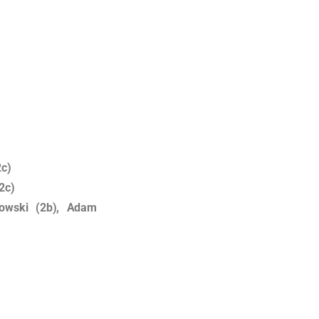
2c)
2c)
kowski (2b), Adam