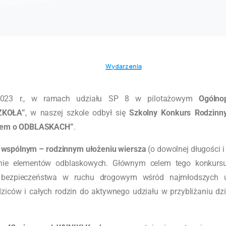
Wydarzenia
2023 r., w ramach udziału SP 8 w pilotażowym
Ogólnop
ZKOŁA”
, w naszej szkole odbył się
Szkolny Konkurs Rodzinny
ymem o ODBLASKACH”
.
a
wspólnym – rodzinnym ułożeniu wiersza
(o dowolnej długości i
nie elementów odblaskowych. Głównym celem tego konkurs
 bezpieczeństwa w ruchu drogowym wśród najmłodszych u
iców i całych rodzin do aktywnego udziału w przybliżaniu dz