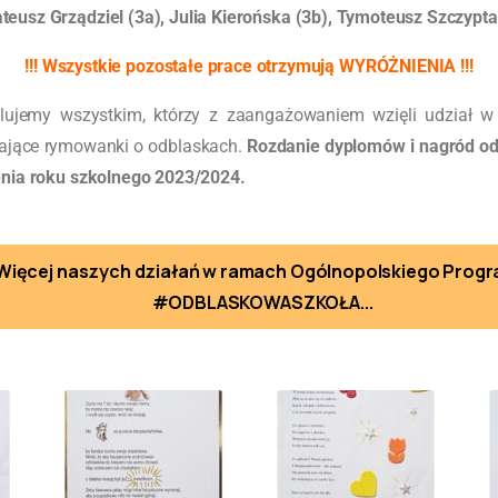
teusz Grządziel (3a), Julia Kierońska (3b), Tymoteusz Szczypta
!!! Wszystkie pozostałe prace otrzymują WYRÓŻNIENIA !!!
ulujemy wszystkim, którzy z zaangażowaniem wzięli udział w 
ające rymowanki o odblaskach.
Rozdanie dyplomów i nagród od
nia roku szkolnego 2023/2024.
Więcej naszych działań w ramach Ogólnopolskiego Prog
#ODBLASKOWASZKOŁA...