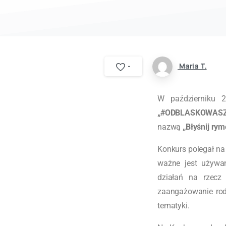
Maria T.
-
W październiku 
„#ODBLASKOWAS
nazwą
„Błyśnij r
Konkurs polegał n
ważne jest używa
działań na rzecz
zaangażowanie rodz
tematyki.