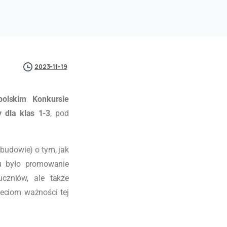
2023-11-19
olskim Konkursie
 dla klas 1-3
, pod
 budowie) o tym, jak
u było promowanie
czniów, ale także
ieciom ważności tej