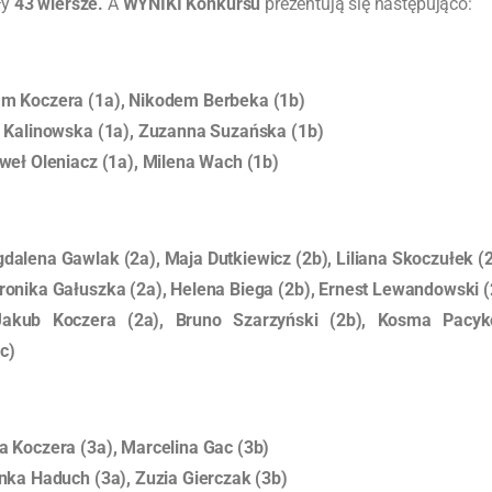
ły
43 wiersze.
A
WYNIKI Konkursu
prezentują się następująco:
m Koczera (1a), Nikodem Berbeka (1b)
 Kalinowska (1a), Zuzanna Suzańska (1b)
weł Oleniacz (1a), Milena Wach (1b)
dalena Gawlak (2a), Maja Dutkiewicz (2b), Liliana Skoczułek (
onika Gałuszka (2a), Helena Biega (2b), Ernest Lewandowski (
Jakub Koczera (2a), Bruno Szarzyński (2b), Kosma Pacy
c)
a Koczera (3a), Marcelina Gac (3b)
nka Haduch (3a), Zuzia Gierczak (3b)