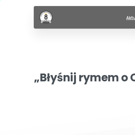
Akt
„Błyśnij
rymem
o