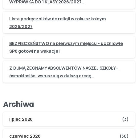
WYPRAWKA DO 1 KLASY 2026/2027…
Lista podręczników do religii w roku szkolnym
2026/2027
BEZPIECZEŃSTWO na pierwszym miejscu – uczniowie
SP8 gotowi na wakacje!
Z DUMĄ ŻEGNAMY ABSOLWENTÓW NASZEJ SZKOŁY –
ósmoklasiści wyruszają w dalszą drogę…
Archiwa
lipiec 2026
(3)
czerwiec 2026
(50)