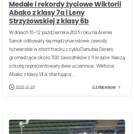
Medale i rekordy życiowe Wiktorii
Abako z klasy 7a i Leny
Strzyżowskiej z klasy 6b
W dniach 10–12 października 2025 roku na Arenie
Sanok odbywały się międzynarodowe zawody
łyżwiarskie w short tracku z cyklu Danubia Series,
gromadzące około 300 zawodników z 11 krajów. Naszą
szkołę reprezentowały dwie uczennice: Wiktoria
Abako z klasy VII a, startująca...
2025-10-20
Czytaj więcej