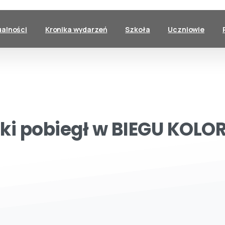
ualności
Kronika wydarzeń
Szkoła
Uczniowie
ki
pobiegł
w
BIEGU
KOLO