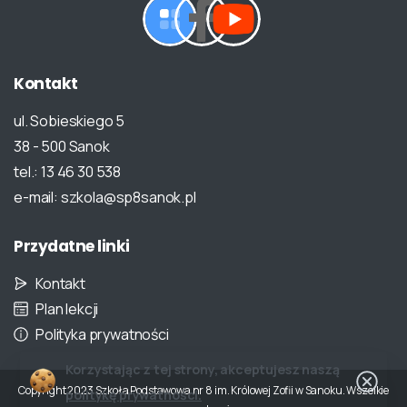
Kontakt
ul. Sobieskiego 5
38 - 500 Sanok
tel.: 13 46 30 538
e-mail: szkola@sp8sanok.pl
Przydatne
linki
Kontakt
Plan lekcji
Polityka prywatności
Korzystając z tej strony, akceptujesz naszą
Copyright 2023 Szkoła Podstawowa nr 8 im. Królowej Zofii w Sanoku. Wszelkie
politykę prywatności.