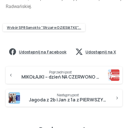
Radwańskiej.
Wybór SP8 Sanok to "Strzał w DZIESIĄTKĘ"...
Udostępnij na Facebook
Udostępnij na X
Poprzedni post
MIKOŁAJKI – dzień NA CZERWONO – akcja Samorządu Uczniowskiego SP8…
Następny post
Jagoda z 2b i Jan z 1a z PIERWSZYMI MIEJSCAMI na podium!