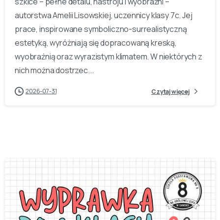
szkice – pełne detalu, nastroju i wyobraźni –
autorstwa Amelii Lisowskiej, uczennicy klasy 7c. Jej
prace, inspirowane symboliczno-surrealistyczną
estetyką, wyróżniają się dopracowaną kreską,
wyobraźnią oraz wyrazistym klimatem. W niektórych z
nich można dostrzec...
2026-07-31
Czytaj więcej