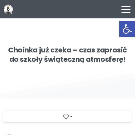
Ot
Choinka
już
czeka
–
czas
zaprosić
do
szkoły
świąteczną
atmosferę!
-