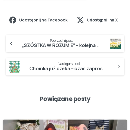
Udostępnij na Facebook
Udostępnij na X
Poprzedni post
„SZÓSTKA W ROZUMIE” – kolejna edycja konkursu – ZAPRASZAMY…
Następny post
Choinka już czeka – czas zaprosić do szkoły świąteczną atmosferę!
Powiązane posty