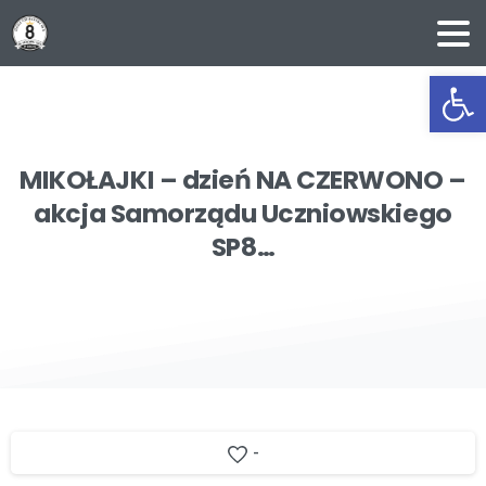
Ot
MIKOŁAJKI
–
dzień
NA
CZERWONO
–
akcja
Samorządu
Uczniowskiego
SP8…
-