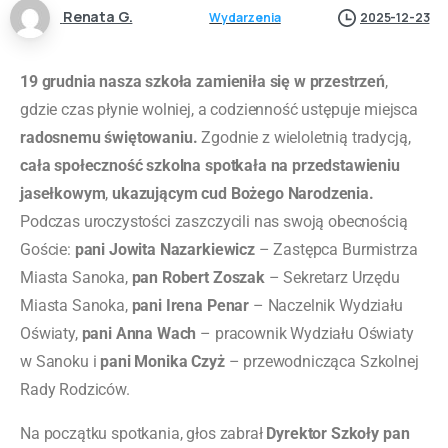
Renata G.
Wydarzenia
2025-12-23
19 grudnia nasza szkoła zamieniła się w przestrzeń
,
gdzie czas płynie wolniej, a codzienność ustępuje miejsca
radosnemu świętowaniu.
Zgodnie z wieloletnią tradycją,
cała społeczność szkolna spotkała na przedstawieniu
jasełkowym
,
ukazującym cud Bożego Narodzenia.
Podczas uroczystości zaszczycili nas swoją obecnością
Goście:
pani Jowita Nazarkiewicz
– Zastępca Burmistrza
Miasta Sanoka,
pan Robert Zoszak
– Sekretarz Urzędu
Miasta Sanoka,
pani Irena Penar
– Naczelnik Wydziału
Oświaty,
pani Anna Wach
– pracownik Wydziału Oświaty
w Sanoku i
pani Monika Czyż
– przewodnicząca Szkolnej
Rady Rodziców.
Na początku spotkania, głos zabrał
Dyrektor Szkoły pan