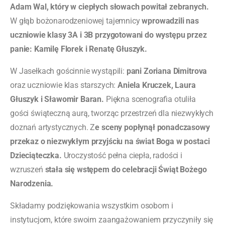
Adam Wal, który w ciepłych słowach powitał zebranych.
W głąb bożonarodzeniowej tajemnicy
wprowadzili nas
uczniowie klasy 3A i 3B przygotowani do występu przez
panie: Kamilę Florek i Renatę Głuszyk.
W Jasełkach gościnnie wystąpili:
pani Zoriana Dimitrova
oraz uczniowie klas starszych:
Aniela Kruczek, Laura
Głuszyk i Sławomir Baran.
Piękna scenografia otuliła
gości świąteczną aurą, tworząc przestrzeń dla niezwykłych
doznań artystycznych. Z
e sceny popłynął ponadczasowy
przekaz o niezwykłym przyjściu na świat Boga w postaci
Dzieciąteczka.
Uroczystość pełna ciepła, radości i
wzruszeń
stała się wstępem do celebracji Świąt Bożego
Narodzenia.
Składamy podziękowania wszystkim osobom i
instytucjom, które swoim zaangażowaniem przyczyniły się