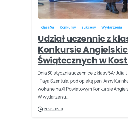
Klasa 5a
Konkursy
sukcesy
Wydarzenia
Udział uczennic z kl
Konkursie Angielskic
Świątecznych w Kos
Dnia 30 stycznia uczennice z klasy 5A: Juli
i Taya Szantula, pod opieką pani Anny Kuri
wokalne na XI Powiatowym Konkursie Angiel
W wydarzeniu...
2026-02-01