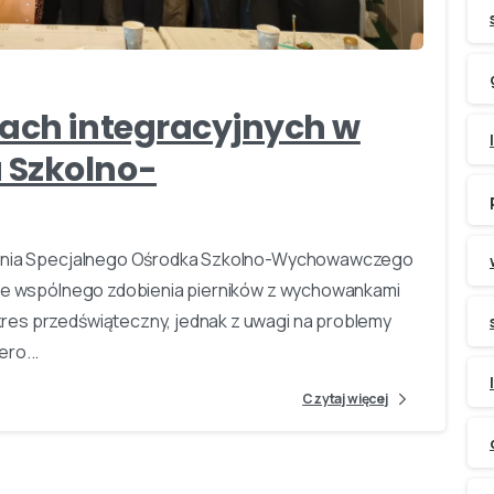
-
tach integracyjnych w
 Szkolno-
szenia Specjalnego Ośrodka Szkolno-Wychowawczego
yjne wspólnego zdobienia pierników z wychowankami
res przedświąteczny, jednak z uwagi na problemy
ro...
Czytaj więcej