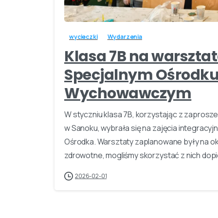
wycieczki
Wydarzenia
Klasa 7B na warszta
Specjalnym Ośrodku
Wychowawczym
W styczniu klasa 7B, korzystając z zapro
w Sanoku, wybrała się na zajęcia integrac
Ośrodka. Warsztaty zaplanowane były na ok
zdrowotne, mogliśmy skorzystać z nich dopie
2026-02-01