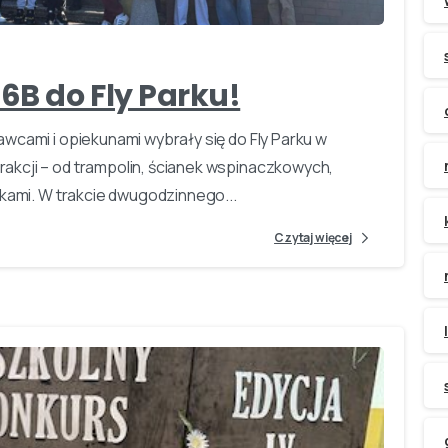
6B do Fly Parku!
wcami i opiekunami wybrały się do Fly Parku w
akcji – od trampolin, ścianek wspinaczkowych,
bkami. W trakcie dwugodzinnego...
Czytaj więcej