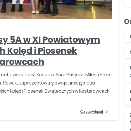
-
O
asy 5A w XI Powiatowym
h Kolęd i Piosenek
tarowcach
a Jakubowska, Lena Koczera, Sara Pałęcka, Milena Sikoń
nka-Rewak, zaprezentowały swoje umiejętności
skich Kolęd i Piosenek Świątecznych w Kostarowcach.
Czytaj więcej