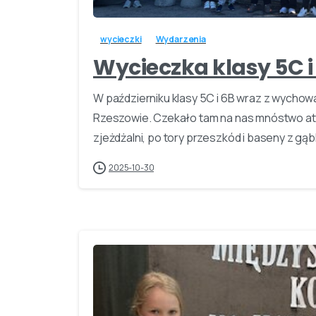
wycieczki
Wydarzenia
Wycieczka klasy 5C i 
W październiku klasy 5C i 6B wraz z wychowa
Rzeszowie. Czekało tam na nas mnóstwo atr
zjeżdżalni, po tory przeszkód i baseny z gą
2025-10-30