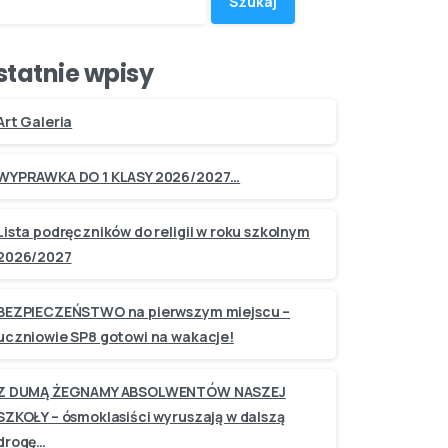
Szukaj
statnie wpisy
Art Galeria
WYPRAWKA DO 1 KLASY 2026/2027…
Lista podręczników do religii w roku szkolnym
2026/2027
BEZPIECZEŃSTWO na pierwszym miejscu –
uczniowie SP8 gotowi na wakacje!
Z DUMĄ ŻEGNAMY ABSOLWENTÓW NASZEJ
SZKOŁY – ósmoklasiści wyruszają w dalszą
drogę…