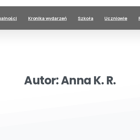
ualności
Kronika wydarzeń
Szkoła
Uczniowie
Autor:
Anna
K.
R.