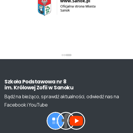
Szkoła
Podstawowa
nr
8
im.
Królowej
Zofii
w
Sanoku
Bądź na bieżąco, sprawdź aktualności, odwiedź nas na
Facebook i YouTube