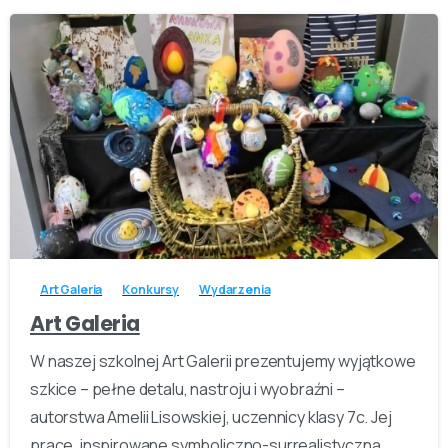
-
Art Galeria
Konkursy
Wydarzenia
Art Galeria
W naszej szkolnej Art Galerii prezentujemy wyjątkowe
szkice – pełne detalu, nastroju i wyobraźni –
autorstwa Amelii Lisowskiej, uczennicy klasy 7c. Jej
prace, inspirowane symboliczno-surrealistyczną