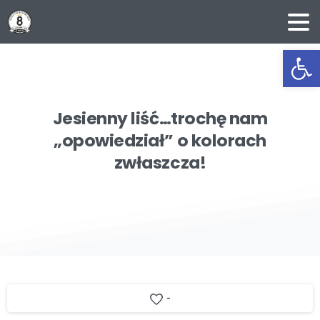
Ot
Jesienny
liść…trochę
nam
„opowiedział”
o
kolorach
zwłaszcza!
-