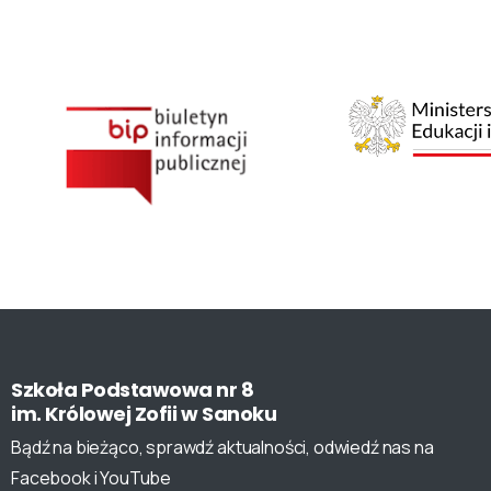
Szkoła
Podstawowa
nr
8
im.
Królowej
Zofii
w
Sanoku
Bądź na bieżąco, sprawdź aktualności, odwiedź nas na
Facebook i YouTube