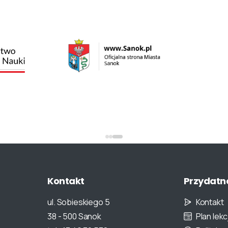
Kontakt
Przydatn
ul. Sobieskiego 5
Kontakt
38 - 500 Sanok
Plan lekcj