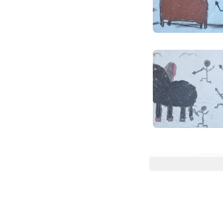
Wybór SP8 Sanok to "S