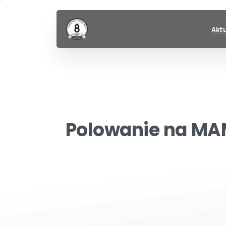
Akt
Polowanie
na
MA