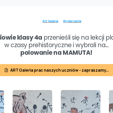
Art Galeria
Wydarzenia
iowie klasy 4a
przenieśli się na lekcji pl
w czasy prehistoryczne i wybrali na…
polowanie na MAMUTA!
ART Galeria prac naszych uczniów - zapraszamy...