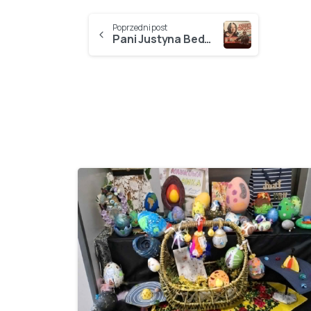
Poprzedni post
Pani Justyna Bednarek w SP8!
-