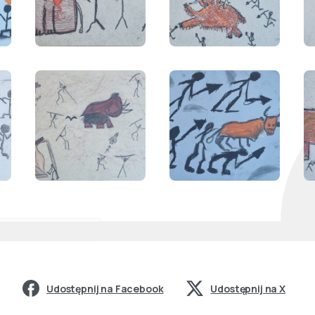
trzał w DZIESIĄTKĘ"...
Udostępnij na Facebook
Udostępnij na X