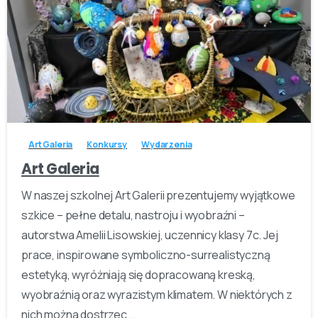
-
Art Galeria
Konkursy
Wydarzenia
Art Galeria
W naszej szkolnej Art Galerii prezentujemy wyjątkowe
szkice – pełne detalu, nastroju i wyobraźni –
autorstwa Amelii Lisowskiej, uczennicy klasy 7c. Jej
prace, inspirowane symboliczno-surrealistyczną
estetyką, wyróżniają się dopracowaną kreską,
wyobraźnią oraz wyrazistym klimatem. W niektórych z
nich można dostrzec...