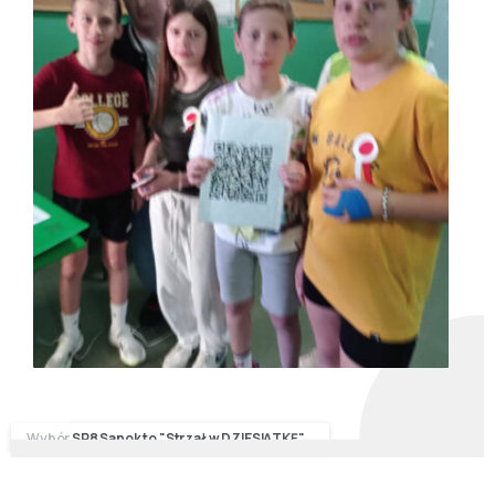
Wybór SP8 Sanok to "Strzał w DZIESIĄTKĘ"...