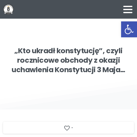
Ot
„Kto
ukradł
konstytucję”,
czyli
rocznicowe
obchody
z
okazji
uchawlenia
Konstytucji
3
Maja…
-