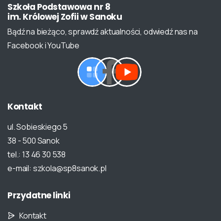
Szkoła
Podstawowa
nr
8
im.
Królowej
Zofii
w
Sanoku
Bądź na bieżąco, sprawdź aktualności, odwiedź nas na
Facebook i YouTube
Kontakt
ul. Sobieskiego 5
38 - 500 Sanok
tel.: 13 46 30 538
e-mail: szkola@sp8sanok.pl
Przydatne
linki
Kontakt