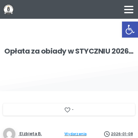
Ot
Opłata
za
obiady
w
STYCZNIU
2026…
-
Elzbieta B.
Wydarzenia
2026-01-08