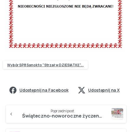
Wybór SP8 Sanok to "Strzał w DZIESIĄTKĘ"...
Udostępnij na Facebook
Udostępnij na X
Poprzedni post
Świąteczno-noworoczne życzenia od DYREKCJI SP8…