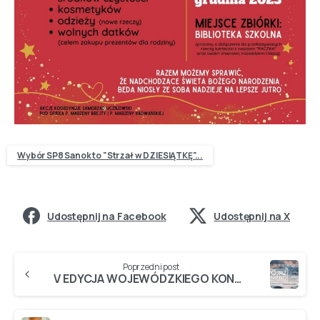
Wybór SP8 Sanok to "Strzał w DZIESIĄTKĘ"...
Udostępnij na Facebook
Udostępnij na X
Poprzedni post
V EDYCJA WOJEWÓDZKIEGO KONKURSU FOTOGRAFICZNEGO „SPÓJRZ W NIEBO”…ZAPRASZAMY!!!