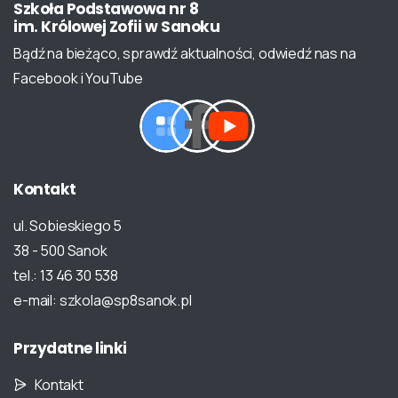
Szkoła
Podstawowa
nr
8
im.
Królowej
Zofii
w
Sanoku
Bądź na bieżąco, sprawdź aktualności, odwiedź nas na
Facebook i YouTube
Kontakt
ul. Sobieskiego 5
38 - 500 Sanok
tel.: 13 46 30 538
e-mail: szkola@sp8sanok.pl
Przydatne
linki
Kontakt