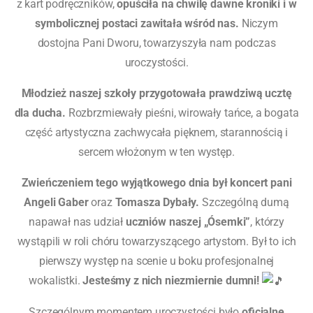
z kart podręczników,
opuściła na chwilę dawne kroniki i w
symbolicznej postaci zawitała wśród nas.
Niczym
dostojna Pani Dworu, towarzyszyła nam podczas
uroczystości.
Młodzież naszej szkoły przygotowała prawdziwą ucztę
dla ducha.
Rozbrzmiewały pieśni, wirowały tańce, a bogata
część artystyczna zachwycała pięknem, starannością i
sercem włożonym w ten występ.
Zwieńczeniem tego wyjątkowego dnia był koncert pani
Angeli Gaber
oraz
Tomasza Dybały.
Szczególną dumą
napawał nas udział
uczniów naszej „Ósemki”
, którzy
wystąpili w roli chóru towarzyszącego artystom. Był to ich
pierwszy występ na scenie u boku profesjonalnej
wokalistki.
Jesteśmy z nich niezmiernie dumni!
Szczególnym momentem uroczystości było
oficjalne