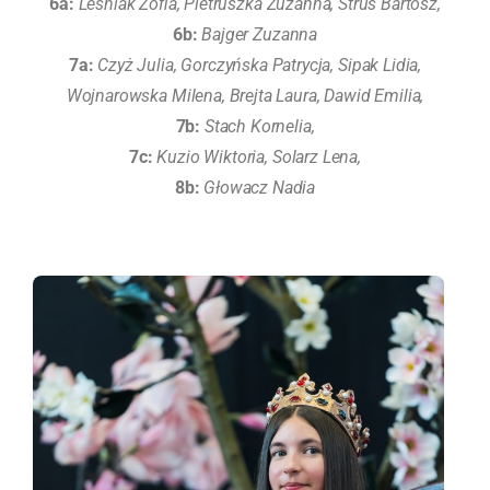
6a:
Leśniak Zofia, Pietruszka Zuzanna, Struś Bartosz,
6b:
Bajger Zuzanna
7a:
Czyż Julia, Gorczyńska Patrycja, Sipak Lidia,
Wojnarowska Milena, Brejta Laura, Dawid Emilia,
7b:
Stach Kornelia,
7c:
Kuzio Wiktoria, Solarz Lena,
8b:
Głowacz Nadia