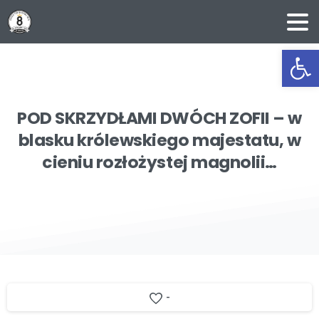
Ot
POD
SKRZYDŁAMI
DWÓCH
ZOFII
–
w
blasku
królewskiego
majestatu,
w
cieniu
rozłożystej
magnolii…
-