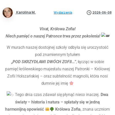
Karolina M.
Wydarzenia
2026-06-08
Vivat, Królowa Zofia!
Niech pamięć o naszej Patronce trwa przez pokolenia!
W murach naszej dostojnej szkoły odbyła się uroczystość
pod znamiennym tytułem
„POD SKRZYDŁAMI DWÓCH ZOFII…”
, łącząc w sobie
pamięć królewskiego majestatu naszej Patronki – Królowej
Zofii Holszańskiej – oraz subtelność magnolii, która nosi
dumnie jej imię
Tego dnia czas zdawał się płynąć nieco inaczej.
Dwa
światy – historia i natura – splatały się w jedną
harmonijną opowieść
Królowa Zofia
, znana uczniom