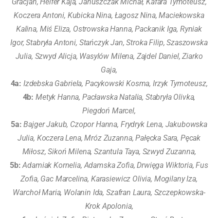
Gracjan, Helfer Kaja, Januszczak Michał, Kafara Tymoteusz,
Koczera Antoni, Kubicka Nina, Łagosz Nina, Maciekowska
Kalina, Miś Eliza, Ostrowska Hanna, Packanik Iga, Ryniak
Igor, Stabryła Antoni, Stańczyk Jan, Stroka Filip, Szaszowska
Julia, Szwyd Alicja, Wasylów Milena, Zajdel Daniel, Ziarko
Gaja,
4a:
Izdebska Gabriela, Pacykowski Kosma, Irzyk Tymoteusz,
4b:
Metyk Hanna, Pacławska Natalia, Stabryła Olivka,
Piegdoń Marcel,
5a:
Bajger Jakub, Czopor Hanna, Frydryk Lena, Jakubowska
Julia, Koczera Lena, Mróz Zuzanna, Pałęcka Sara, Pęcak
Miłosz, Sikoń Milena, Szantula Taya, Szwyd Zuzanna,
5b:
Adamiak Kornelia, Adamska Zofia, Drwięga Wiktoria, Fus
Zofia, Gac Marcelina, Karasiewicz Olivia, Mogilany Iza,
Warchoł Maria, Wolanin Ida, Szafran Laura, Szczepkowska-
Krok Apolonia,