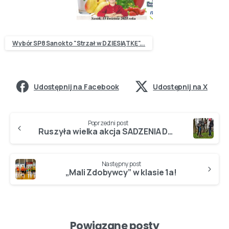
Wybór SP8 Sanok to "Strzał w DZIESIĄTKĘ"...
Udostępnij na Facebook
Udostępnij na X
Poprzedni post
Ruszyła wielka akcja SADZENIA DRZEW…
Następny post
„Mali Zdobywcy” w klasie 1a!
Powiązane posty