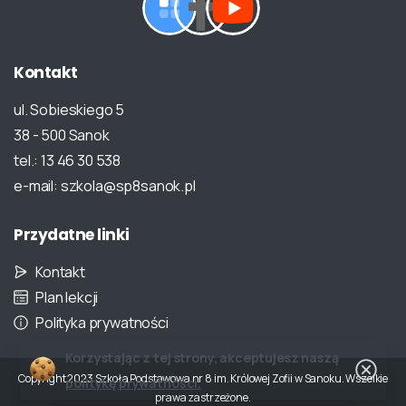
Kontakt
ul. Sobieskiego 5
38 - 500 Sanok
tel.: 13 46 30 538
e-mail: szkola@sp8sanok.pl
Przydatne
linki
Kontakt
Plan lekcji
Polityka prywatności
Korzystając z tej strony, akceptujesz naszą
Copyright 2023 Szkoła Podstawowa nr 8 im. Królowej Zofii w Sanoku. Wszelkie
politykę prywatności.
prawa zastrzeżone.