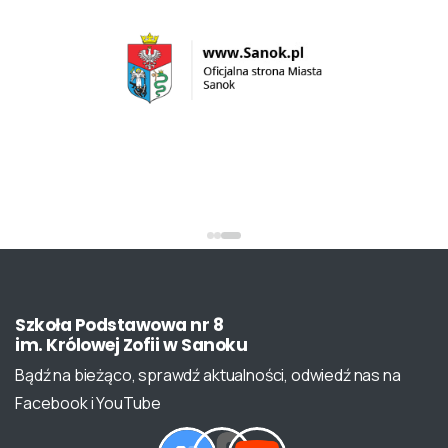
Szkoła
Podstawowa
nr
8
im.
Królowej
Zofii
w
Sanoku
Bądź na bieżąco, sprawdź aktualności, odwiedź nas na
Facebook i YouTube