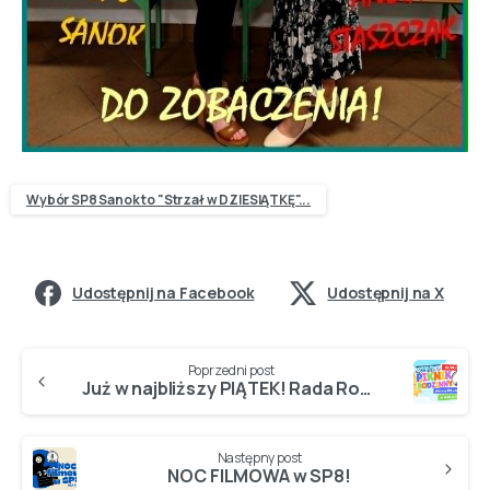
Wybór SP8 Sanok to "Strzał w DZIESIĄTKĘ"...
Udostępnij na Facebook
Udostępnij na X
Poprzedni post
Już w najbliższy PIĄTEK! Rada Rodziców ZAPRASZA na PIKNIK RODZINNY!
Następny post
NOC FILMOWA w SP8!