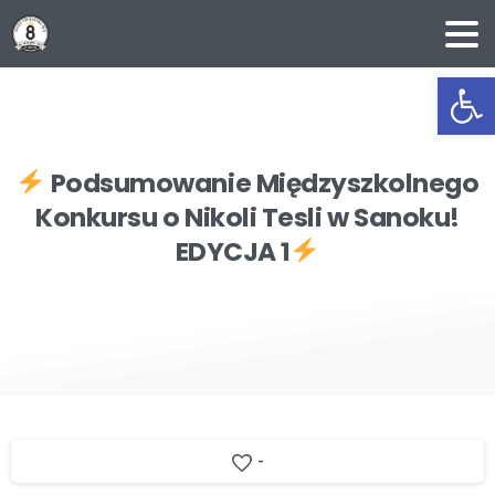
Ot
Podsumowanie
Międzyszkolnego
Konkursu
o
Nikoli
Tesli
w
Sanoku!
EDYCJA
1
-