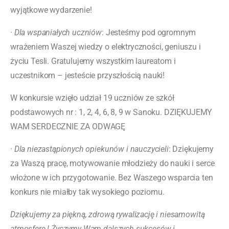
wyjątkowe wydarzenie!
·
Dla wspaniałych uczniów
: Jesteśmy pod ogromnym
wrażeniem Waszej wiedzy o elektryczności, geniuszu i
życiu Tesli. Gratulujemy wszystkim laureatom i
uczestnikom – jesteście przyszłością nauki!
W konkursie wzięło udział 19 uczniów ze szkół
podstawowych nr : 1, 2, 4, 6, 8, 9 w Sanoku. DZIĘKUJEMY
WAM SERDECZNIE ZA ODWAGĘ
·
Dla niezastąpionych opiekunów i nauczycieli
: Dziękujemy
za Waszą pracę, motywowanie młodzieży do nauki i serce
włożone w ich przygotowanie. Bez Waszego wsparcia ten
konkurs nie miałby tak wysokiego poziomu.
Dziękujemy za piękną, zdrową rywalizację i niesamowitą
atmosferę ! Życzymy Wam dalszych sukcesów i