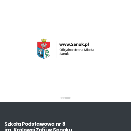
Szkoła
Podstawowa
nr
8
im.
Królowej
Zofii
w
Sanoku