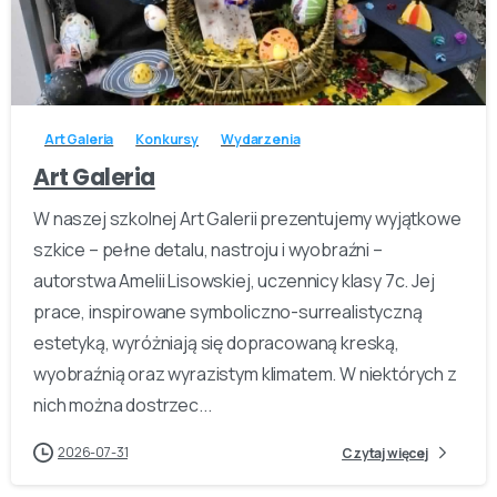
-
Art Galeria
Konkursy
Wydarzenia
Art Galeria
W naszej szkolnej Art Galerii prezentujemy wyjątkowe
szkice – pełne detalu, nastroju i wyobraźni –
autorstwa Amelii Lisowskiej, uczennicy klasy 7c. Jej
prace, inspirowane symboliczno-surrealistyczną
estetyką, wyróżniają się dopracowaną kreską,
wyobraźnią oraz wyrazistym klimatem. W niektórych z
nich można dostrzec...
2026-07-31
Czytaj więcej