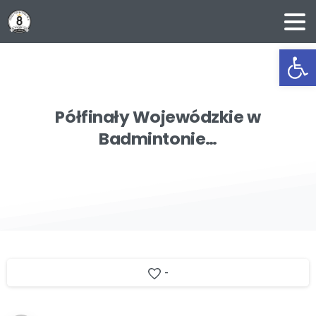
Ot
Półfinały
Wojewódzkie
w
Badmintonie…
-