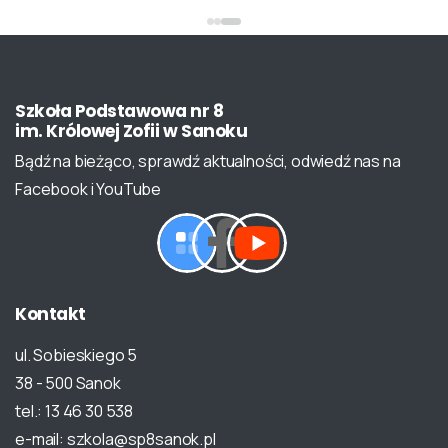
Szkoła
Podstawowa
nr
8
im.
Królowej
Zofii
w
Sanoku
Bądź na bieżąco, sprawdź aktualności, odwiedź nas na
Facebook i YouTube
Kontakt
ul. Sobieskiego 5
38 - 500 Sanok
tel.: 13 46 30 538
e-mail: szkola@sp8sanok.pl