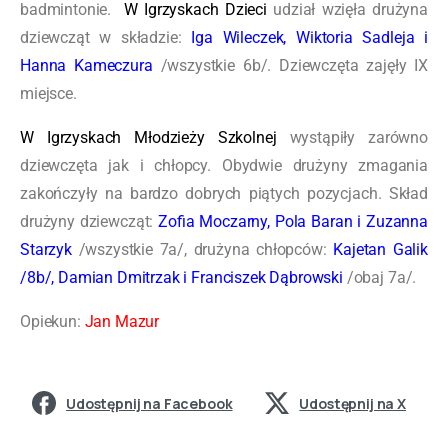
badmintonie.
W Igrzyskach Dzieci
udział wzięła drużyna
dziewcząt w składzie:
Iga Wileczek, Wiktoria Sadleja i
Hanna Kameczura
/wszystkie 6b/. Dziewczęta zajęły IX
miejsce.
W Igrzyskach Młodzieży Szkolnej
wystąpiły zarówno
dziewczęta jak i chłopcy. Obydwie drużyny zmagania
zakończyły na bardzo dobrych piątych pozycjach. Skład
drużyny dziewcząt:
Zofia Moczarny, Pola Baran i Zuzanna
Starzyk
/wszystkie 7a/, drużyna chłopców:
Kajetan Galik
/8b/, Damian Dmitrzak i Franciszek Dąbrowski
/obaj 7a/.
Opiekun:
Jan Mazur
Udostępnij na Facebook
Udostępnij na X