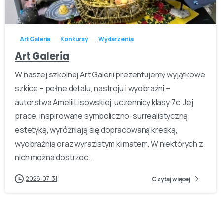
-
Art Galeria
Konkursy
Wydarzenia
Art Galeria
W naszej szkolnej Art Galerii prezentujemy wyjątkowe
szkice – pełne detalu, nastroju i wyobraźni –
autorstwa Amelii Lisowskiej, uczennicy klasy 7c. Jej
prace, inspirowane symboliczno-surrealistyczną
estetyką, wyróżniają się dopracowaną kreską,
wyobraźnią oraz wyrazistym klimatem. W niektórych z
nich można dostrzec...
2026-07-31
Czytaj więcej