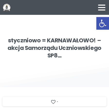
Ot
styczniowo
=
KARNAWAŁOWO!
–
akcja
Samorządu
Uczniowskiego
SP8…
-