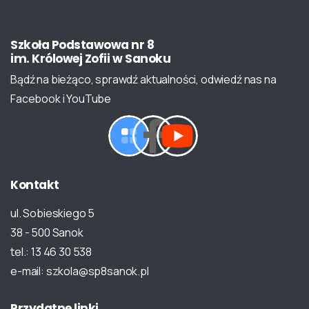
Szkoła
Podstawowa
nr
8
im.
Królowej
Zofii
w
Sanoku
Bądź na bieżąco, sprawdź aktualności, odwiedź nas na
Facebook i YouTube
Kontakt
ul. Sobieskiego 5
38 - 500 Sanok
tel.: 13 46 30 538
e-mail: szkola@sp8sanok.pl
Przydatne
linki