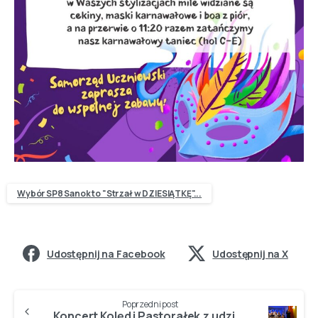
Wybór SP8 Sanok to "Strzał w DZIESIĄTKĘ"...
Udostępnij na Facebook
Udostępnij na X
Poprzedni post
Koncert Kolęd i Pastorałek z udziałem uczniów z SP8