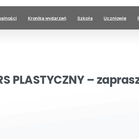
ualności
Kronika wydarzeń
Szkoła
Uczniowie
RS
PLASTYCZNY
–
zapras