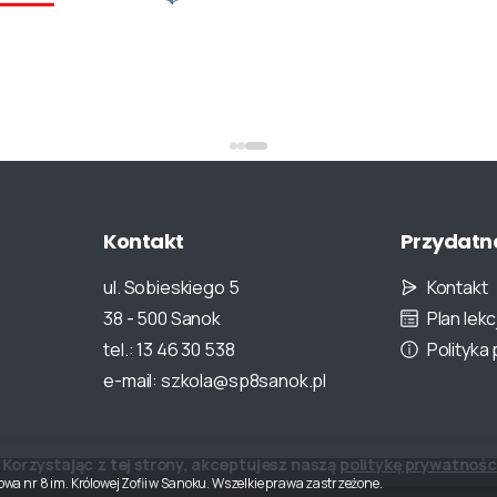
Kontakt
Przydatn
ul. Sobieskiego 5
Kontakt
38 - 500 Sanok
Plan lekcj
tel.: 13 46 30 538
Polityka
e-mail: szkola@sp8sanok.pl
Korzystając z tej strony, akceptujesz naszą
politykę prywatnośc
a nr 8 im. Królowej Zofii w Sanoku. Wszelkie prawa zastrzeżone.