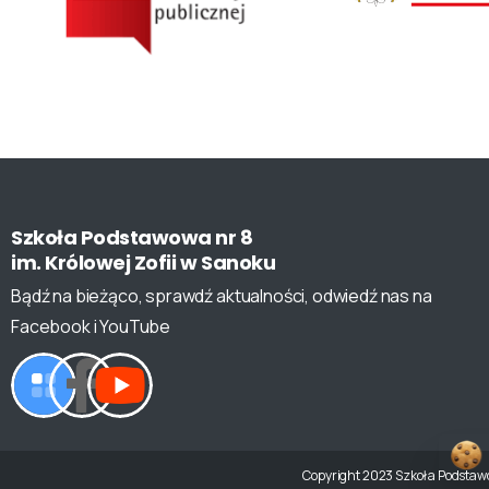
Szkoła
Podstawowa
nr
8
im.
Królowej
Zofii
w
Sanoku
Bądź na bieżąco, sprawdź aktualności, odwiedź nas na
Facebook i YouTube
Copyright 2023 Szkoła Podstawow