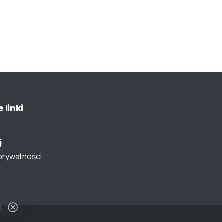
e
linki
i
 prywatności
i.