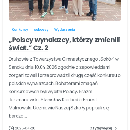
-
Konkursy
sukcesy
Wydarzenia
„Polscy wynalazcy, którzy zmienili
świat.” Cz. 2
Druhowie z Towarzystwa Gimnastycznego „Sokół” w
Sanoku dnia 10.04.2026 zgodnie z zapowiedziami
zorganizowali i przeprowadzili drugą część konkursu o
polskich wynalazcach. Bohaterami zmagań
konkursowych byli wybitni Polacy: Erazm
Jerzmanowski, Stanisław Kierbedź i Ernest
Malinowski. Uczniowie Naszej Szkoły popisali się
bardzo...
2026-04-20
Czytaj więcej