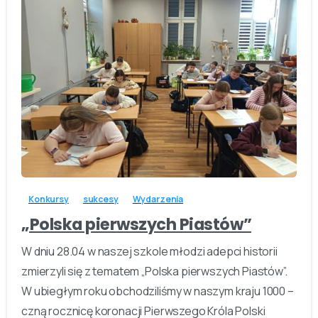
-
Konkursy
sukcesy
Wydarzenia
„Polska pierwszych Piastów”
W dniu 28.04 w naszej szkole młodzi adepci historii
zmierzyli się z tematem „Polska pierwszych Piastów”.
W ubiegłym roku obchodziliśmy w naszym kraju 1000 –
czną rocznicę koronacji Pierwszego Króla Polski