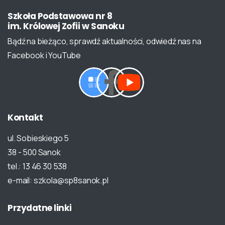
Szkoła
Podstawowa
nr
8
im.
Królowej
Zofii
w
Sanoku
Bądź na bieżąco, sprawdź aktualności, odwiedź nas na
Facebook i YouTube
Kontakt
ul. Sobieskiego 5
38 - 500 Sanok
tel.: 13 46 30 538
e-mail: szkola@sp8sanok.pl
Przydatne
linki