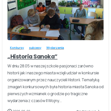
-
Konkursy
sukcesy
Wydarzenia
„Historia Sanoka”
W dniu 28.05 w naszej szkole pasjonaci zarówno
historii jak i naszego miasta wzięli udział w konkursie
organizowanym przez nauczycieli Historii. Tematyką
zmagań konkursowych była historia miasta Sanoka od
pierwszych wzmianek o grodzie po tragiczne
wydarzenia z czasów II Wojny...