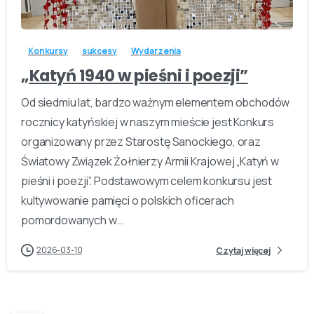
-
Konkursy
sukcesy
Wydarzenia
„Katyń 1940 w pieśni i poezji”
Od siedmiu lat, bardzo ważnym elementem obchodów
rocznicy katyńskiej w naszym mieście jest Konkurs
organizowany przez Starostę Sanockiego, oraz
Światowy Związek Żołnierzy Armii Krajowej „Katyń w
pieśni i poezji”. Podstawowym celem konkursu jest
kultywowanie pamięci o polskich oficerach
pomordowanych w...
2026-03-10
Czytaj więcej