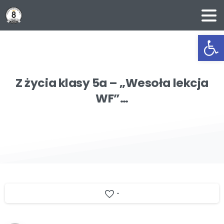
Ot
Z
życia
klasy
5a
–
„Wesoła
lekcja
WF”…
-