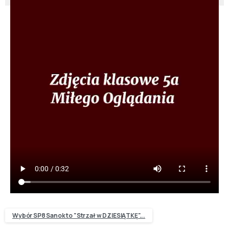
Wybór SP8 Sanok to "Strzał w DZIESIĄTKĘ"...