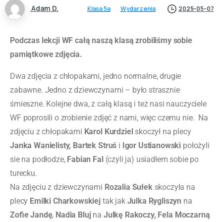
Adam D.
Klasa 5a
Wydarzenia
2025-05-07
Podczas lekcji WF całą naszą klasą zrobiliśmy sobie
pamiątkowe zdjęcia.
Dwa zdjęcia z chłopakami, jedno normalne, drugie
zabawne. Jedno z dziewczynami – było strasznie
śmieszne. Kolejne dwa, z całą klasą i też nasi nauczyciele
WF poprosili o zrobienie zdjęć z nami, więc czemu nie. Na
zdjęciu z chłopakami
Karol Kurdziel
skoczył na plecy
Janka Wanielisty, Bartek Struś
i
Igor Ustianowski
położyli
sie na podłodze,
Fabian Fal
(czyli ja) usiadłem sobie po
turecku.
Na zdjęciu z dziewczynami
Rozalia Sułek
skoczyła na
plecy
Emilki Charkowskiej
tak jak
Julka Rygliszyn
na
Zofie Jandę
,
Nadia Bluj
na
Julkę Rakoczy, Fela Moczarną