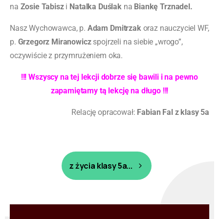
na
Zosie Tabisz
i
Natalka Duślak
na
Biankę Trznadel.
Nasz Wychowawca, p.
Adam Dmitrzak
oraz nauczyciel WF,
p.
Grzegorz Miranowicz
spojrzeli na siebie „wrogo”,
oczywiście z przymrużeniem oka.
!!! Wszyscy na tej lekcji dobrze się bawili i na pewno
zapamiętamy tą lekcję na długo !!!
Relację opracował:
Fabian Fal z klasy 5a
z życia klasy 5a...