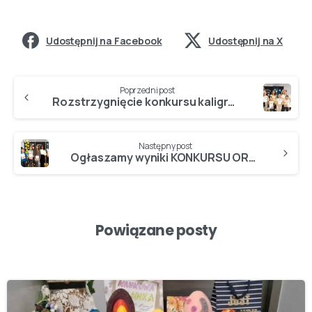
Udostępnij na Facebook
Udostępnij na X
Poprzedni post
Rozstrzygnięcie konkursu kaligraficznego dla klas II i III…
Następny post
Ogłaszamy wyniki KONKURSU ORTOGRAFICZNEGO dla klas IV-VIII 2025…
Powiązane posty