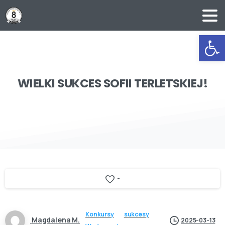
Ot
WIELKI
SUKCES
SOFII
TERLETSKIEJ!
-
Konkursy
sukcesy
Magdalena M.
2025-03-13