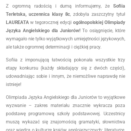
Z ogromną radością i dumą informujemy, że
Sofiia
Terletska, uczennica klasy 8c
, zdobyła zaszczytny tytuł
LAUREATA
w tegorocznej edycji
ogólnopolskiej Olimpiady
Języka Angielskiego dla Juniorów!
To osiągnięcie, które
wymagało nie tylko wyjątkowych umiejętności językowych,
ale także ogromnej determinacji i ciężkiej pracy.
Sofiia z imponującą łatwością pokonała wszystkie trzy
etapy konkursu (każdy składający się z dwóch części),
udowadniając sobie i innym, że niemożliwe naprawdę nie
istnieje!
Olimpiada Języka Angielskiego dla Juniorów to wyjątkowe
wyzwanie – zakres materiału znacznie wykracza poza
podstawę programową szkoły podstawowej. Uczestnicy
muszą wykazać się znajomością gramatyki, słownictwa
oraz wiedzą o kulturze krajów anglojęzycznych: literaturze,