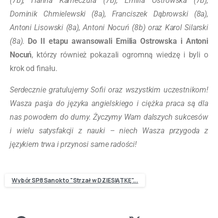
(7b), Hanna Kameczura (7b), Emilia Ostrowska (7b),
Dominik Chmielewski (8a), Franciszek Dąbrowski (8a),
Antoni Lisowski (8a), Antoni Nocuń (8b) oraz Karol Silarski
(8a)
.
Do II etapu awansowali Emilia Ostrowska i Antoni
Nocuń
, którzy również pokazali ogromną wiedzę i byli o
krok od finału.
Serdecznie gratulujemy Sofii oraz wszystkim uczestnikom!
Wasza pasja do języka angielskiego i ciężka praca są dla
nas powodem do dumy.
Życzymy Wam dalszych sukcesów
i wielu satysfakcji z nauki – niech Wasza przygoda z
językiem trwa i przynosi same radości!
Wybór SP8 Sanok to "Strzał w DZIESIĄTKĘ"...