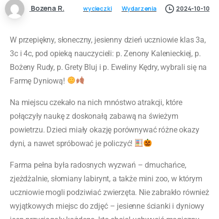
Bozena R.
wycieczki
Wydarzenia
2024-10-10
W przepiękny, słoneczny, jesienny dzień uczniowie klas 3a,
3c i 4c, pod opieką nauczycieli: p. Zenony Kalenieckiej, p.
Bożeny Rudy, p. Grety Bluj i p. Eweliny Kędry, wybrali się na
Farmę Dyniową!
Na miejscu czekało na nich mnóstwo atrakcji, które
połączyły naukę z doskonałą zabawą na świeżym
powietrzu. Dzieci miały okazję porównywać różne okazy
dyni, a nawet spróbować je policzyć!
Farma pełna była radosnych wyzwań – dmuchańce,
zjeżdżalnie, słomiany labirynt, a także mini zoo, w którym
uczniowie mogli podziwiać zwierzęta. Nie zabrakło również
wyjątkowych miejsc do zdjęć – jesienne ścianki i dyniowy