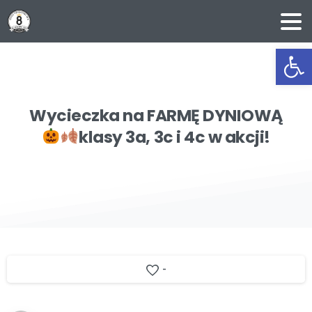
Ot
Wycieczka
na
FARMĘ
DYNIOWĄ
klasy
3a,
3c
i
4c
w
akcji!
-