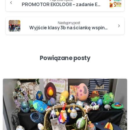
PROMOTOR EKOLOGII – zadanie EKO 2 – „ŚWIETLICOWA SKRZYNIA SKARBÓW”…
Następny post
Wyjście klasy 3b na ściankę wspinaczkową!
Powiązane posty