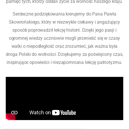
pamięć tych, którzy oddali życie za wolność naszego kraju.
Serdeczne podziękowania kierujemy do Pana Pawła
Skowrońskiego, który w niezwykle ciekawy i angażujący
sposób poprowadził lekcję historii. Dzięki jego pasji i
ogromnej wiedzy uczniowie mogli przenieść się w czasy
walki o niepodległość oraz zrozumieć, jak ważna była
droga Polski do wolności. Dziękujemy za poświęcony czas,
inspirujące opowieści i niezapomniana lekcję patriotyzmu.