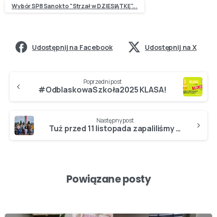
Wybór SP8 Sanok to "Strzał w DZIESIĄTKĘ"...
Udostępnij na Facebook
Udostępnij na X
Poprzedni post
#OdblaskowaSzkoła2025 KLASA!
Następny post
Tuż przed 11 listopada zapaliliśmy ŚWIATEŁKO DLA BOHATERA – pamiętamy…
Powiązane posty